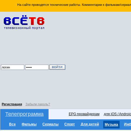
На сайте проводятся технические работы. Комментарии к фильмам/сериал
Регистрация
Забыли пароль?
Телепрограмма
EPG провайдерам
для iOS / Androi
Все
Фильмы
Сериалы
Спорт
Для детей
Ин
Музыка