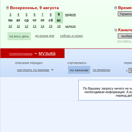
Воскресенье, 9 августа
Время:
9
3
4
5
6
7
8
неделя
пн
вт
ср
чт
пт
сб
вс
10
11
12
13
14
15
16
неделя
Канал
до конца дня
сейчас и скоро
на весь день
составить
музыка
телепрограмма
описания передач:
сортировать:
пери
настроить по жанрам
по времени
по каналам
с
По Вашему запросу ничего не н
необходимая информация. А во
период де