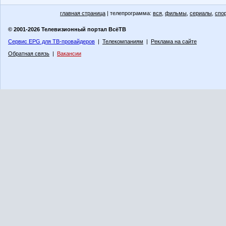
главная страница
| телепрограмма:
вся
,
фильмы
,
сериалы
,
спо
© 2001-2026 Телевизионный портал ВсёТВ
Сервис EPG для ТВ-провайдеров
|
Телекомпаниям
|
Реклама на сайте
Обратная связь
|
Вакансии