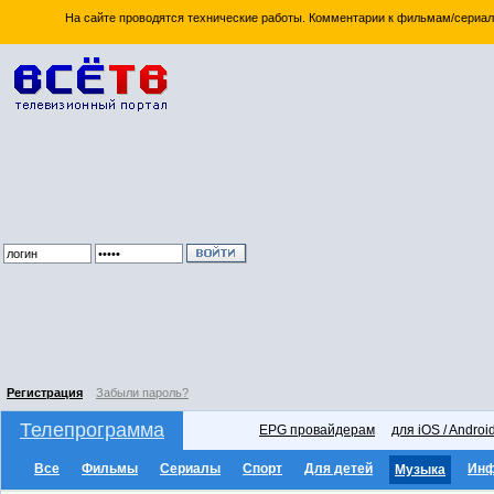
На сайте проводятся технические работы. Комментарии к фильмам/сериал
Регистрация
Забыли пароль?
Телепрограмма
EPG провайдерам
для iOS / Androi
Все
Фильмы
Сериалы
Спорт
Для детей
Ин
Музыка