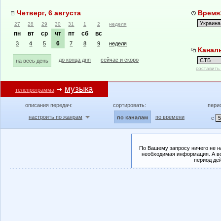
Четверг, 6 августа
Время:
27
28
29
30
31
1
2
неделя
пн
вт
ср
чт
пт
сб
вс
6
3
4
5
7
8
9
неделя
Канал
до конца дня
сейчас и скоро
на весь день
составить
музыка
телепрограмма
описания передач:
сортировать:
пери
настроить по жанрам
по времени
по каналам
с
По Вашему запросу ничего не н
необходимая информация. А во
период де