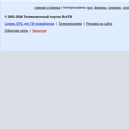
главная страница
| телепрограмма:
вся
,
фильмы
,
сериалы
,
спо
© 2001-2026 Телевизионный портал ВсёТВ
Сервис EPG для ТВ-провайдеров
|
Телекомпаниям
|
Реклама на сайте
Обратная связь
|
Вакансии