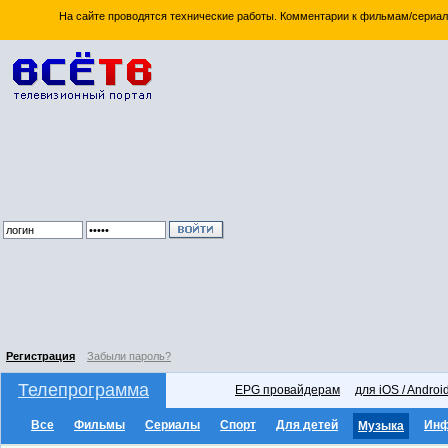
На сайте проводятся технические работы. Комментарии к фильмам/сериал
Регистрация
Забыли пароль?
Телепрограмма
EPG провайдерам
для iOS / Androi
Все
Фильмы
Сериалы
Спорт
Для детей
Ин
Музыка