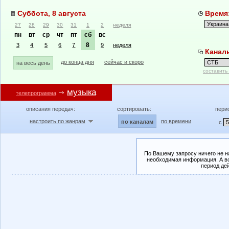
Суббота, 8 августа
Время:
27
28
29
30
31
1
2
неделя
пн
вт
ср
чт
пт
сб
вс
8
3
4
5
6
7
9
неделя
Канал
до конца дня
сейчас и скоро
на весь день
составить
музыка
телепрограмма
описания передач:
сортировать:
пери
настроить по жанрам
по времени
по каналам
с
По Вашему запросу ничего не н
необходимая информация. А во
период де