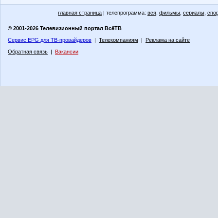
главная страница
| телепрограмма:
вся
,
фильмы
,
сериалы
,
спо
© 2001-2026 Телевизионный портал ВсёТВ
Сервис EPG для ТВ-провайдеров
|
Телекомпаниям
|
Реклама на сайте
Обратная связь
|
Вакансии