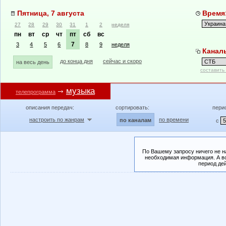
Пятница, 7 августа
Время:
27
28
29
30
31
1
2
неделя
пн
вт
ср
чт
пт
сб
вс
7
3
4
5
6
8
9
неделя
Канал
до конца дня
сейчас и скоро
на весь день
составить
музыка
телепрограмма
описания передач:
сортировать:
пери
настроить по жанрам
по времени
по каналам
с
По Вашему запросу ничего не н
необходимая информация. А во
период де