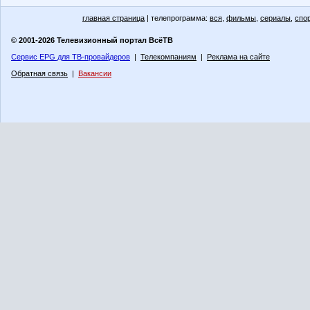
главная страница
| телепрограмма:
вся
,
фильмы
,
сериалы
,
спо
© 2001-2026 Телевизионный портал ВсёТВ
Сервис EPG для ТВ-провайдеров
|
Телекомпаниям
|
Реклама на сайте
Обратная связь
|
Вакансии