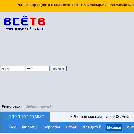
На сайте проводятся технические работы. Комментарии к фильмам/сериал
Регистрация
Забыли пароль?
Телепрограмма
EPG провайдерам
для iOS / Androi
Все
Фильмы
Сериалы
Спорт
Для детей
Ин
Музыка