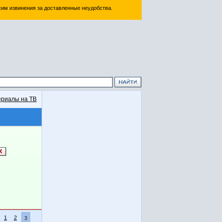
им извинения за доставленные неудобства.
риалы на ТВ
1
2
3