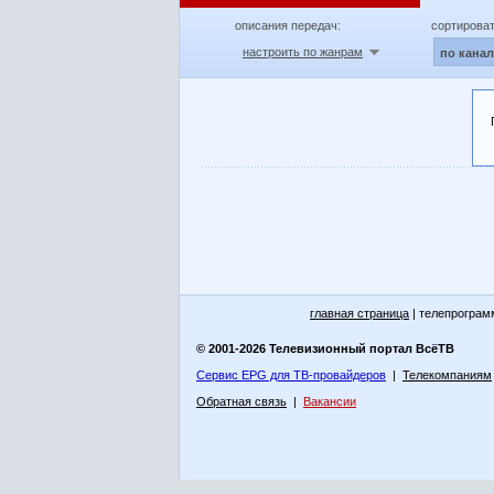
описания передач:
сортироват
настроить по жанрам
по кана
главная страница
| телепрограм
© 2001-2026 Телевизионный портал ВсёТВ
Сервис EPG для ТВ-провайдеров
|
Телекомпаниям
Обратная связь
|
Вакансии