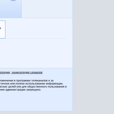
а
лопедия
,
энциклопедия сериалов
изменения в программе телеканалов и за
стичное или полное использование информации,
ческих целей или для общественного пользования в
ения администрации запрещено.