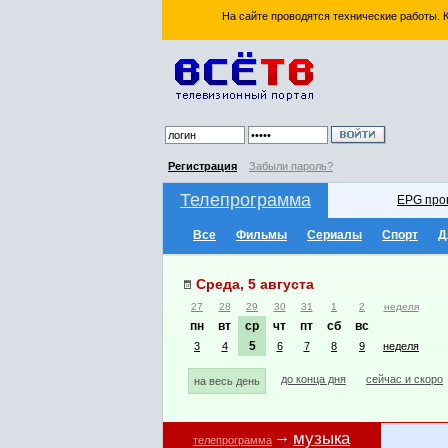
На сайте проводятся технические работы.
Регистрация
Забыли пароль?
Телепрограмма
EPG про
Все
Фильмы
Сериалы
Спорт
Д
Среда, 5 августа
27
28
29
30
31
1
2
неделя
пн
вт
ср
чт
пт
сб
вс
5
3
4
6
7
8
9
неделя
до конца дня
сейчас и скоро
на весь день
музыка
телепрограмма