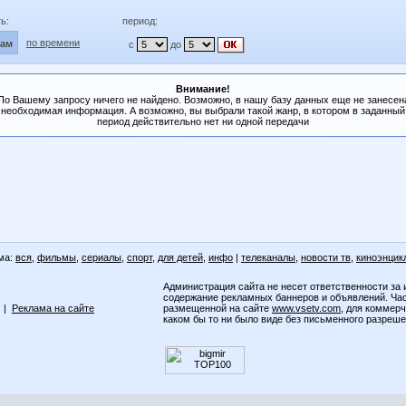
ь:
период:
по времени
лам
с
до
Внимание!
По Вашему запросу ничего не найдено. Возможно, в нашу базу данных еще не занесен
необходимая информация. А возможно, вы выбрали такой жанр, в котором в заданный
период действительно нет ни одной передачи
ма:
вся
,
фильмы
,
сериалы
,
спорт
,
для детей
,
инфо
|
телеканалы
,
новости тв
,
киноэнцик
Администрация сайта не несет ответственности за 
содержание рекламных баннеров и объявлений. Ча
|
Реклама на сайте
размещенной на сайте
www.vsetv.com
, для коммер
каком бы то ни было виде без письменного разреш