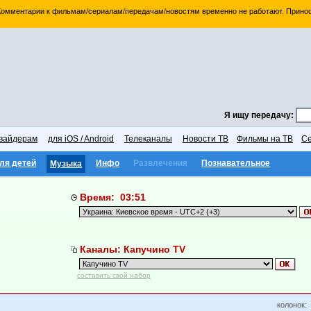
 Комментарии к фильмам/сериалам/передачам/новостям временно не работают. Принос
Я ищу передачу:
вайдерам
для iOS / Android
Телеканалы
Новости ТВ
Фильмы на ТВ
Се
ля детей
Инфо
Развлечения
Познавательное
Музыка
Время: 03:51
Каналы: Капучино TV
составить свой набор
колонок: