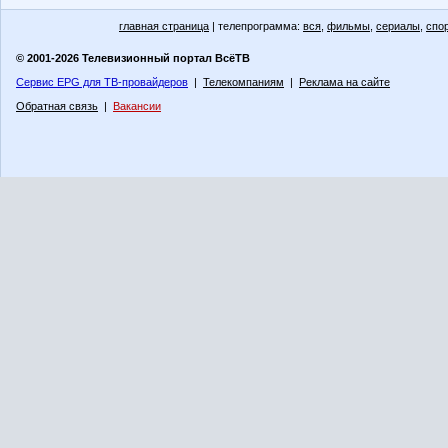
главная страница
| телепрограмма:
вся
,
фильмы
,
сериалы
,
спо
© 2001-2026 Телевизионный портал ВсёТВ
Сервис EPG для ТВ-провайдеров
|
Телекомпаниям
|
Реклама на сайте
Обратная связь
|
Вакансии