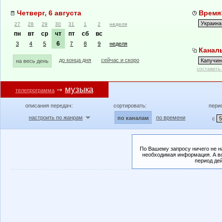
Четверг, 6 августа
Время:
27
28
29
30
31
1
2
неделя
пн
вт
ср
чт
пт
сб
вс
6
3
4
5
7
8
9
неделя
Каналы
до конца дня
сейчас и скоро
на весь день
составить
музыка
телепрограмма
описания передач:
сортировать:
пери
настроить по жанрам
по времени
по каналам
с
По Вашему запросу ничего не н
необходимая информация. А во
период де