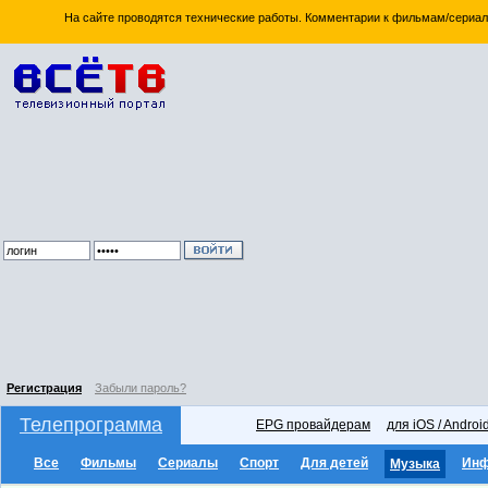
На сайте проводятся технические работы. Комментарии к фильмам/сериал
Регистрация
Забыли пароль?
Телепрограмма
EPG провайдерам
для iOS / Androi
Все
Фильмы
Сериалы
Спорт
Для детей
Ин
Музыка