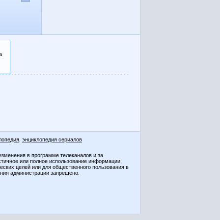
а
лопедия
,
энциклопедия сериалов
изменения в программе телеканалов и за
стичное или полное использование информации,
ческих целей или для общественного пользования в
ения администрации запрещено.