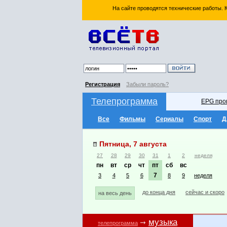
На сайте проводятся технические работы.
Регистрация
Забыли пароль?
Телепрограмма
EPG про
Все
Фильмы
Сериалы
Спорт
Д
Пятница, 7 августа
27
28
29
30
31
1
2
неделя
пн
вт
ср
чт
пт
сб
вс
7
3
4
5
6
8
9
неделя
до конца дня
сейчас и скоро
на весь день
музыка
телепрограмма