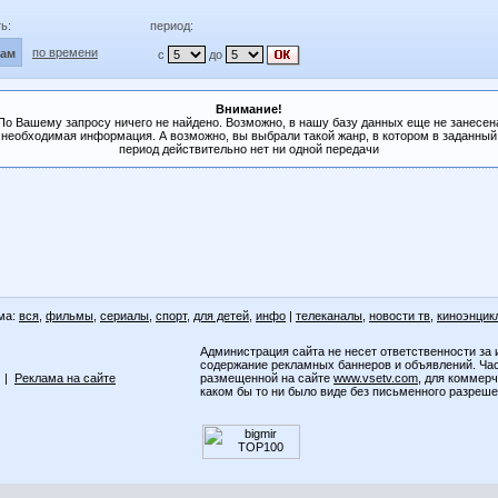
ь:
период:
по времени
лам
с
до
Внимание!
По Вашему запросу ничего не найдено. Возможно, в нашу базу данных еще не занесен
необходимая информация. А возможно, вы выбрали такой жанр, в котором в заданный
период действительно нет ни одной передачи
ма:
вся
,
фильмы
,
сериалы
,
спорт
,
для детей
,
инфо
|
телеканалы
,
новости тв
,
киноэнцик
Администрация сайта не несет ответственности за 
содержание рекламных баннеров и объявлений. Ча
|
Реклама на сайте
размещенной на сайте
www.vsetv.com
, для коммер
каком бы то ни было виде без письменного разреш