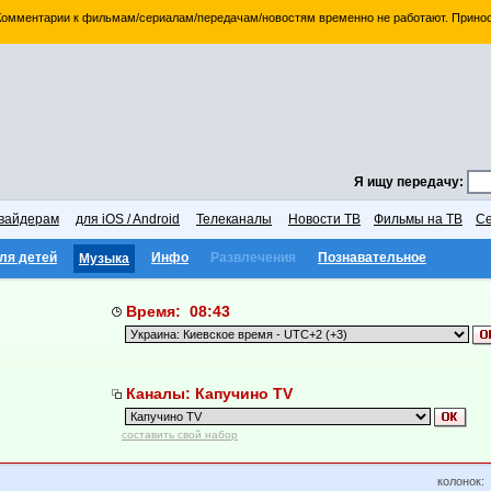
 Комментарии к фильмам/сериалам/передачам/новостям временно не работают. Принос
Я ищу передачу:
вайдерам
для iOS / Android
Телеканалы
Новости ТВ
Фильмы на ТВ
Се
ля детей
Инфо
Развлечения
Познавательное
Музыка
Время: 08:43
Каналы: Капучино TV
составить свой набор
колонок: