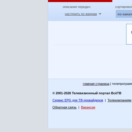
описания передач:
сортироват
настроить по жанрам
по кана
главная страница
| телепрограм
© 2001-2026 Телевизионный портал ВсёТВ
Сервис EPG для ТВ-провайдеров
|
Телекомпаниям
Обратная связь
|
Вакансии