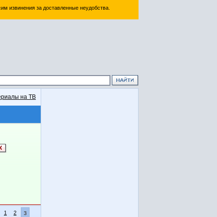
им извинения за доставленные неудобства.
риалы на ТВ
1
2
3