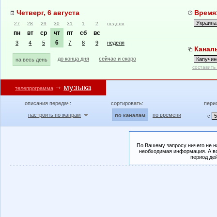
Четверг, 6 августа
Время:
27
28
29
30
31
1
2
неделя
пн
вт
ср
чт
пт
сб
вс
6
3
4
5
7
8
9
неделя
Каналы
до конца дня
сейчас и скоро
на весь день
составить
музыка
телепрограмма
описания передач:
сортировать:
пери
настроить по жанрам
по времени
по каналам
с
По Вашему запросу ничего не н
необходимая информация. А во
период де