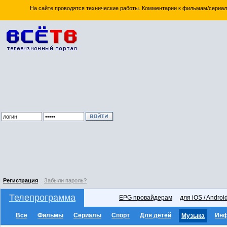
На сайте проводятся технические работы. Комментарии к фильмам/сериал
Регистрация
Забыли пароль?
Телепрограмма
EPG провайдерам
для iOS / Androi
Все
Фильмы
Сериалы
Спорт
Для детей
Ин
Музыка