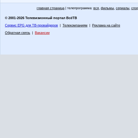
главная страница
| телепрограмма:
вся
,
фильмы
,
сериалы
,
спо
© 2001-2026 Телевизионный портал ВсёТВ
Сервис EPG для ТВ-провайдеров
|
Телекомпаниям
|
Реклама на сайте
Обратная связь
|
Вакансии