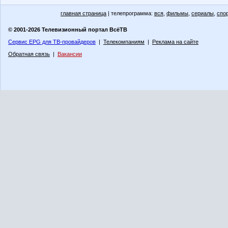
главная страница
| телепрограмма:
вся
,
фильмы
,
сериалы
,
спо
© 2001-2026 Телевизионный портал ВсёТВ
Сервис EPG для ТВ-провайдеров
|
Телекомпаниям
|
Реклама на сайте
Обратная связь
|
Вакансии