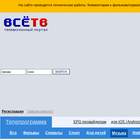
На сайте проводятся технические работы. Комментарии к фильмам/сериал
Регистрация
Забыли пароль?
Телепрограмма
EPG провайдерам
для iOS / Androi
Все
Фильмы
Сериалы
Спорт
Для детей
Ин
Музыка