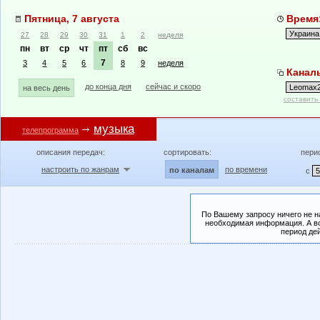
Пятница, 7 августа
Время:
27
28
29
30
31
1
2
неделя
пн
вт
ср
чт
пт
сб
вс
7
3
4
5
6
8
9
неделя
Канал
до конца дня
сейчас и скоро
на весь день
составить
музыка
телепрограмма
описания передач:
сортировать:
пери
настроить по жанрам
по времени
по каналам
с
По Вашему запросу ничего не н
необходимая информация. А во
период де