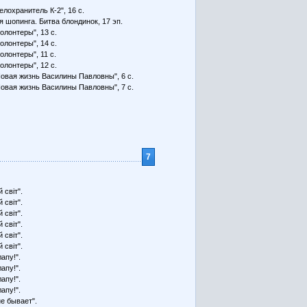
Телохранитель К-2", 16 с.
я шопинга. Битва блондинок, 17 эп.
Волонтеры", 13 с.
Волонтеры", 14 с.
Волонтеры", 11 с.
Волонтеры", 12 с.
Новая жизнь Василины Павловны", 6 с.
Новая жизнь Василины Павловны", 7 с.
7
 світ".
 світ".
 світ".
 світ".
 світ".
 світ".
апу!".
апу!".
апу!".
апу!".
не бывает".