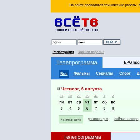
На сайте проводятся технические работы.
Регистрация
Забыли пароль?
Телепрограмма
EPG про
Фильмы
Сериалы
Спорт
Д
Все
Четверг, 6 августа
27
28
29
30
31
1
2
пн
вт
ср
чт
пт
сб
вс
6
3
4
5
7
8
9
до конца дня
сейчас и скоро
на весь день
телепрограмма