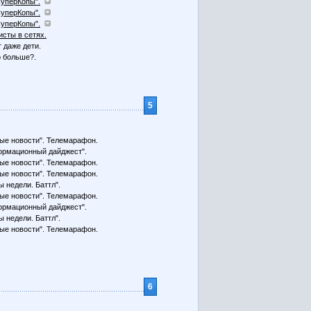
СуперКопы".
СуперКопы".
СуперКопы".
сты в сетях.
 даже дети.
о больше?.
5
ые новости". Телемарафон.
рмационный дайджест".
ые новости". Телемарафон.
ые новости". Телемарафон.
ы недели. Баттл".
ые новости". Телемарафон.
рмационный дайджест".
ы недели. Баттл".
ые новости". Телемарафон.
6