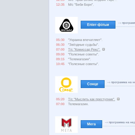
12:35
М/с "Беби Борн".
програм
Enter-фільм
05:30
"Украина впечатляет".
06:30
"Звёздные судьбы".
07:00
Т/с "Комиссар Рекс".
09:00
"Полезные советы".
09:15
"Телемагазин".
10:45
"Полезные советы".
программа на н
Сонце
05:20
Т/с "Мыслить как преступник".
07:00
Телемагазин.
программа на не
Мега