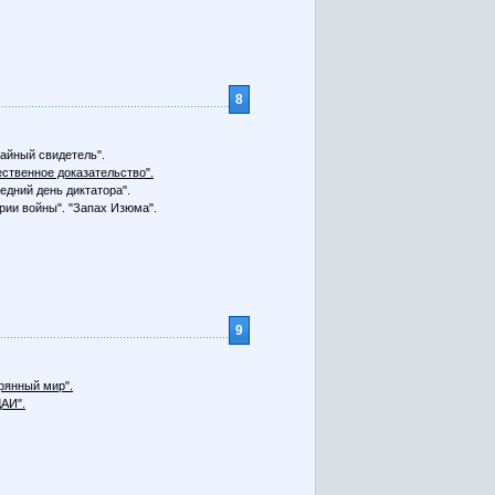
8
айный свидетель".
ственное доказательство".
едний день диктатора".
рии войны". "Запах Изюма".
9
рянный мир".
АИ".