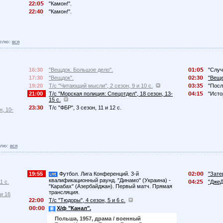
22:
"Камон!".
22:4
"Камон!".
елю:
вся
16:30
"Вещдок. Большое дело".
1:
"Случ
17:30
"Вещдок".
2:3
"Веще
19:20
Т/с "Читающий мысли", 2 сезон, 9 и 10 с.
3:3
"Посл
21:00
Т/с "Морская полиция: Спецотдел", 18 сезон, 13-
4:1
"Исто
15 с.
23:3
Т/с "ФБР", 3 сезон, 11 и 12 с.
н, 10-
елю:
вся
19:55
Футбол. Лига Конференций. 3-й
2:
"Зате
квалификационный раунд. "Динамо" (Украина) -
1 с.
4:2
"ДжеД
"Карабах" (Азербайджан). Первый матч. Прямая
трансляция.
 и 16
22:
Т/с "Тюдоры", 4 сезон, 5 и 6 с.
:
Х/ф "Канал".
Польша, 1957, драма / военный