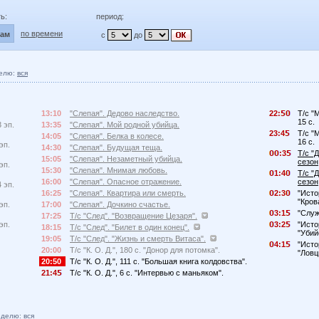
ь:
период:
по времени
лам
с
до
елю:
вся
13:10
"Слепая". Дедово наследство.
22:
Т/с "
15 с.
 эп.
13:35
"Слепая". Мой родной убийца.
23:4
Т/с "
14:05
"Слепая". Белка в колесе.
16 с.
эп.
14:30
"Слепая". Будущая теща.
:3
Т/с "
15:05
"Слепая". Незаметный убийца.
сезон,
эп.
15:30
"Слепая". Мнимая любовь.
1:4
Т/с "
16:00
"Слепая". Опасное отражение.
сезон,
 эп.
16:25
"Слепая". Квартира или смерть.
2:3
"Исто
"Кров
эп.
17:00
"Слепая". Дочкино счастье.
3:1
"Служ
17:25
Т/с "След". "Возвращение Цезаря".
эп.
3:2
"Исто
18:15
Т/с "След". "Билет в один конец".
"Убий
19:05
Т/с "След". "Жизнь и смерть Витаса".
4:1
"Исто
20:00
Т/с "К. О. Д.", 180 с. "Донор для потомка".
"Ловц
20:50
Т/с "К. О. Д.", 111 с. "Большая книга колдовства".
21:4
Т/с "К. О. Д.", 6 с. "Интервью с маньяком".
еделю:
вся