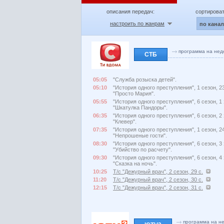
описания передач:
сортироват
настроить по жанрам
по кана
программа на нед
СТБ
05:05
"Служба розыска детей".
05:10
"История одного преступления", 1 сезон, 23
"Просто Мария".
05:55
"История одного преступления", 6 сезон, 1 
"Шкатулка Пандоры".
06:35
"История одного преступления", 6 сезон, 2 
"Клевер".
07:35
"История одного преступления", 1 сезон, 24
"Непрошеные гости".
08:30
"История одного преступления", 6 сезон, 3 
"Убийство по расчету".
09:30
"История одного преступления", 6 сезон, 4 
"Сказка на ночь".
10:25
Т/с "Дежурный врач", 2 сезон, 29 с.
11:20
Т/с "Дежурный врач", 2 сезон, 30 с.
12:15
Т/с "Дежурный врач", 2 сезон, 31 с.
программа на н