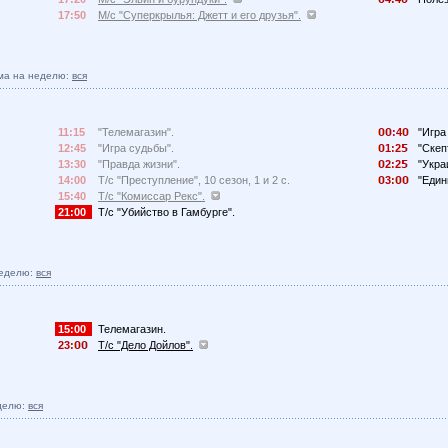
17:50
М/с "Суперкрылья: Джетт и его друзья".
ма на неделю:
вся
11:15
"Телемагазин".
:4
"Игра
12:45
"Игра судьбы".
1:2
"Скеп
13:30
"Правда жизни".
2:2
"Укра
14:00
Т/с "Преступление", 10 сезон, 1 и 2 с.
3:
"Един
15:40
Т/с "Комиссар Рекс".
21:00
Т/с "Убийство в Гамбурге".
еделю:
вся
15:00
Телемагазин.
23:
Т/с "Дело Дойлов".
делю:
вся