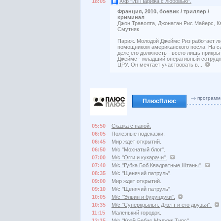
18:05
Х/ф "Из Парижа с любовью".
Франция, 2010, боевик / триллер /
криминал
Джон Траволта, Джонатан Рис Майерс, К
Смутняк
Париж. Молодой Джеймс Риз работает 
помощником американского посла. На 
деле его должность - всего лишь прикры
Джеймс - младший оперативный сотруд
ЦРУ. Он мечтает участвовать в...
программ
ПлюсПлюс
05:50
Сказка с папой.
06:05
Полезные подсказки.
06:45
Мир ждет открытий.
06:50
М/с "Мохнатый блог".
07:00
М/с "Огги и кукарачи".
07:40
М/с "Губка Боб Квадратные Штаны".
08:35
М/с "Щенячий патруль".
09:00
Мир ждет открытий.
09:10
М/с "Щенячий патруль".
10:05
М/с "Элвин и бурундуки".
10:35
М/с "Суперкрылья: Джетт и его друзья".
11:15
Маленький городок.
12:15
М/с "Край Бебис Мэджик Тирс".