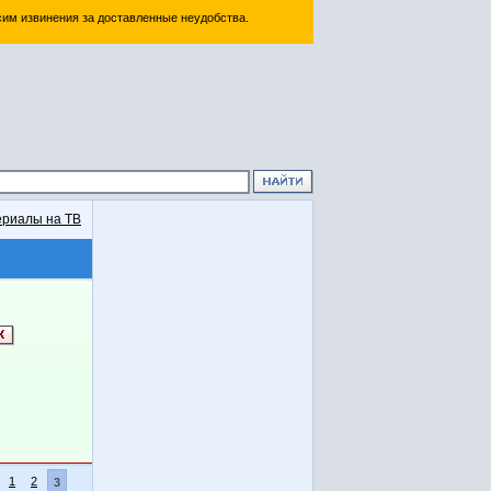
им извинения за доставленные неудобства.
риалы на ТВ
1
2
3