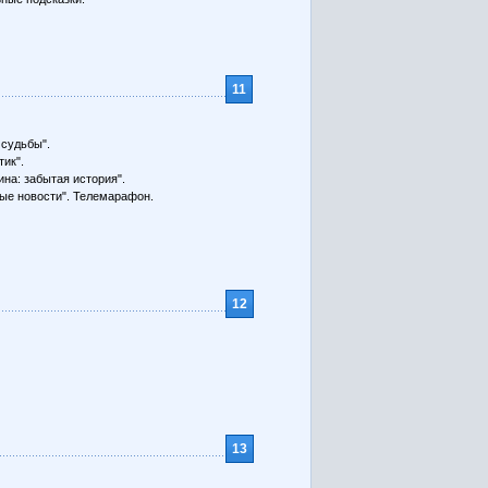
11
 судьбы".
тик".
ина: забытая история".
ые новости". Телемарафон.
12
13