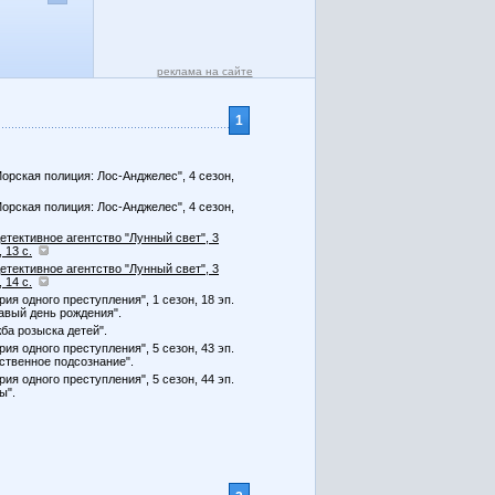
реклама на сайте
1
Морская полиция: Лос-Анджелес", 4 сезон,
Морская полиция: Лос-Анджелес", 4 сезон,
Детективное агентство "Лунный свет", 3
 13 с.
Детективное агентство "Лунный свет", 3
 14 с.
рия одного преступления", 1 сезон, 18 эп.
авый день рождения".
ба розыска детей".
рия одного преступления", 5 сезон, 43 эп.
ственное подсознание".
рия одного преступления", 5 сезон, 44 эп.
ы".