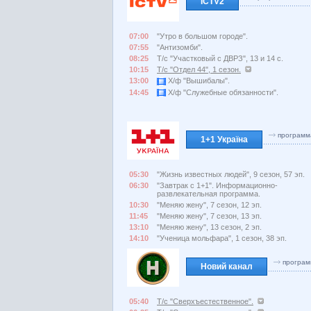
ICTV2
07:00
"Утро в большом городе".
07:55
"Антизомби".
08:25
Т/с "Участковый с ДВРЗ", 13 и 14 с.
10:15
Т/с "Отдел 44", 1 сезон.
13:00
Х/ф "Вышибалы".
14:45
Х/ф "Служебные обязанности".
программ
1+1 Україна
05:30
"Жизнь известных людей", 9 сезон, 57 эп.
06:30
"Завтрак с 1+1". Информационно-
развлекательная программа.
10:30
"Меняю жену", 7 сезон, 12 эп.
11:45
"Меняю жену", 7 сезон, 13 эп.
13:10
"Меняю жену", 13 сезон, 2 эп.
14:10
"Ученица мольфара", 1 сезон, 38 эп.
програм
Новий канал
05:40
Т/с "Сверхъестественное".