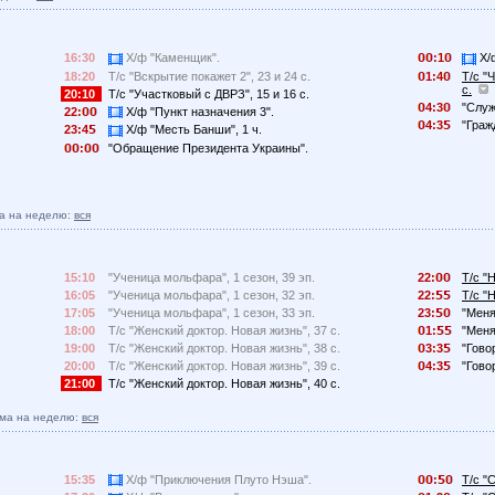
16:30
Х/ф "Каменщик".
:1
Х/ф
18:20
Т/с "Вскрытие покажет 2", 23 и 24 с.
1:4
Т/с "
с.
20:10
Т/с "Участковый с ДВРЗ", 15 и 16 с.
4:3
"Служ
22:
Х/ф "Пункт назначения 3".
4:3
"Граж
23:4
Х/ф "Месть Банши", 1 ч.
:
"Обращение Президента Украины".
а на неделю:
вся
15:10
"Ученица мольфара", 1 сезон, 39 эп.
22:
Т/с "
16:05
"Ученица мольфара", 1 сезон, 32 эп.
22:
Т/с "
17:05
"Ученица мольфара", 1 сезон, 33 эп.
23:
"Меня
18:00
Т/с "Женский доктор. Новая жизнь", 37 с.
1:
"Меня
19:00
Т/с "Женский доктор. Новая жизнь", 38 с.
3:3
"Гово
20:00
Т/с "Женский доктор. Новая жизнь", 39 с.
4:3
"Гово
21:00
Т/с "Женский доктор. Новая жизнь", 40 с.
ма на неделю:
вся
15:35
Х/ф "Приключения Плуто Нэша".
:
Т/с "