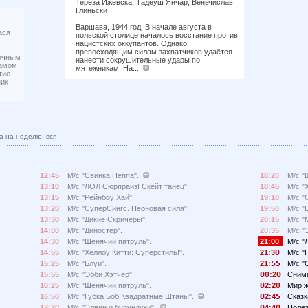
Тереза Ижевска, Тадеуш Янчар, Веньчислав
Глиньски
Варшава, 1944 год. В начале августа в
ася
польской столице началось восстание против
нацистских оккупантов. Однако
превосходящим силам захватчиков удаётся
личным
нанести сокрушительные удары по
самом
мятежникам. На...
тие.
ник
а на неделю:
вся
12:45
М/с "Свинка Пеппа".
18:20
М/с "
13:10
М/с "ЛОЛ Сюрпрайз! Скейт танец".
18:45
М/с "
13:15
М/с "Рейнбоу Хай".
19:10
М/с "
13:20
М/с "СуперСингс. Неоновая сила".
19:50
М/с "
13:30
М/с "Дикие Скричеры".
20:15
М/с "
14:00
М/с "Диностер".
20:35
М/с "
14:30
М/с "Щенячий патруль".
21:00
М/с "
14:55
М/с "Хеллоу Китти: Суперстиль!".
21:3
М/с "
15:25
М/с "Блуи".
21:
М/с "
15:55
М/с "Эбби Хэтчер".
:2
Сним
16:25
М/с "Щенячий патруль".
2:2
Мир ж
16:50
М/с "Губка Боб Квадратные Штаны".
2:4
Сказк
17:20
М/с "Элвин и бурундуки".
4:4
Полез