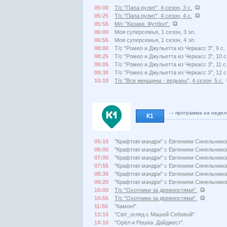
05:00
Т/с "Папа рулит", 4 сезон, 3 с.
05:25
Т/с "Папа рулит", 4 сезон, 4 с.
05:55
М/с "Казаки. Футбол".
06:00
Моя суперсемья, 1 сезон, 3 эп.
06:55
Моя суперсемья, 1 сезон, 4 эп.
08:00
Т/с "Ромео и Джульетта из Черкасс 3", 9 с.
08:25
Т/с "Ромео и Джульетта из Черкасс 3", 10 с
09:05
Т/с "Ромео и Джульетта из Черкасс 3", 11 с
09:30
Т/с "Ромео и Джульетта из Черкасс 3", 12 с
10:10
Т/с "Все женщины - ведьмы", 4 сезон, 5 с.
программа на недел
К1
05:10
"Крафтові мандри" с Евгением Синельник
06:00
"Крафтові мандри" с Евгением Синельник
07:00
"Крафтові мандри" с Евгением Синельник
07:55
"Крафтові мандри" с Евгением Синельник
08:35
"Крафтові мандри" с Евгением Синельник
09:20
"Крафтові мандри" с Евгением Синельник
10:00
Т/с "Охотники за древностями".
10:55
Т/с "Охотники за древностями".
11:50
"Камон!".
13:10
"Світ_огляд с Машей Себовой".
14:10
"Орёл и Решка. Дайджест".