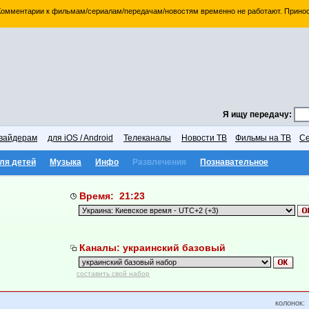
 Комментарии к фильмам/сериалам/передачам/новостям временно не работают. Принос
Я ищу передачу:
вайдерам
для iOS / Android
Телеканалы
Новости ТВ
Фильмы на ТВ
Се
ля детей
Музыка
Инфо
Развлечения
Познавательное
Время: 21:23
Каналы: украинский базовый
составить свой набор
колонок: