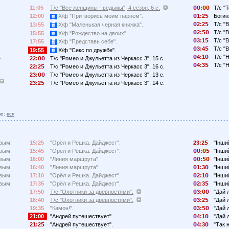
11:05
Т/с "Все женщины - ведьмы", 4 сезон, 6 с.
:
Т/с "
12:00
Х/ф "Притворись моим парнем".
1:2
Богин
2:2
Т/с "
13:55
Х/ф "Маленькая черная книжка".
2:
Т/с "
15:55
Х/ф "Рождество на двоих".
3:1
Т/с "
17:55
Х/ф "Представь себе".
3:4
Т/с "
19:55
Х/ф "Секс по дружбе".
.
4:1
Т/с "
22:
Т/с "Ромео и Джульетта из Черкасс 3", 15 с.
.
4:3
Т/с "
22:2
Т/с "Ромео и Джульетта из Черкасс 3", 16 с.
.
23:
Т/с "Ромео и Джульетта из Черкасс 3", 13 с.
23:2
Т/с "Ромео и Джульетта из Черкасс 3", 14 с.
ю:
вся
овым.
15:25
"Орёл и Решка. Дайджест".
23:2
"Інший
овым.
15:45
"Орёл и Решка. Дайджест".
:
"Інший
овым.
16:00
"Линия маршрута".
:
"Інший
овым.
16:40
"Линия маршрута".
1:3
"Інший
овым.
17:10
"Орёл и Решка. Дайджест".
2:1
"Інший
овым.
17:35
"Орёл и Решка. Дайджест".
2:3
"Інший
17:50
Т/с "Охотники за древностями".
3:
"Дай л
18:40
Т/с "Охотники за древностями".
3:2
"Дай л
19:35
"Камон!".
3:
"Дай л
21:00
"Андрей путешествует".
4:1
"Дай л
21:2
"Андрей путешествует".
4:3
"Так 