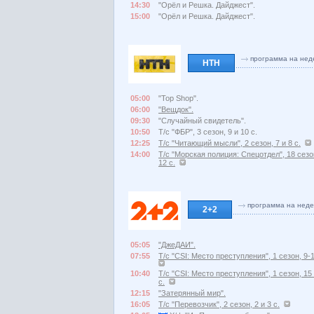
14:30
"Орёл и Решка. Дайджест".
15:00
"Орёл и Решка. Дайджест".
программа на нед
НТН
05:00
"Top Shop".
06:00
"Вещдок".
09:30
"Случайный свидетель".
10:50
Т/с "ФБР", 3 сезон, 9 и 10 с.
12:25
Т/с "Читающий мысли", 2 сезон, 7 и 8 с.
14:00
Т/с "Морская полиция: Спецотдел", 18 сезо
12 с.
программа на нед
2+2
05:05
"ДжеДАИ".
07:55
Т/с "CSI: Место преступления", 1 сезон, 9-1
10:40
Т/с "CSI: Место преступления", 1 сезон, 15
с.
12:15
"Затерянный мир".
16:05
Т/с "Перевозчик", 2 сезон, 2 и 3 с.