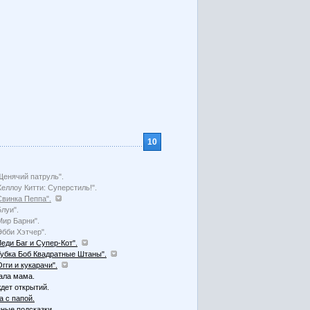
10
Щенячий патруль".
Хеллоу Китти: Суперстиль!".
Свинка Пеппа".
Блуи".
Мир Барни".
Эбби Хэтчер".
Леди Баг и Супер-Кот".
Губка Боб Квадратные Штаны".
Огги и кукарачи".
ала мама.
дет открытий.
а с папой.
ные подсказки.