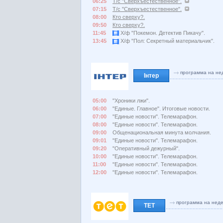
06:25
Т/с "Сверхъестественное".
07:15
Т/с "Сверхъестественное".
08:00
Кто сверху?.
09:50
Кто сверху?.
11:45
Х/ф "Покемон. Детектив Пикачу".
13:45
Х/ф "Пол: Секретный материальчик".
программа на не
Інтер
05:00
"Хроники лжи".
06:00
"Единые. Главное". Итоговые новости.
07:00
"Единые новости". Телемарафон.
08:00
"Единые новости". Телемарафон.
09:00
Общенациональная минута молчания.
09:01
"Единые новости". Телемарафон.
09:20
"Оперативный дежурный".
10:00
"Единые новости". Телемарафон.
11:00
"Единые новости". Телемарафон.
12:00
"Единые новости". Телемарафон.
программа на нед
ТЕТ