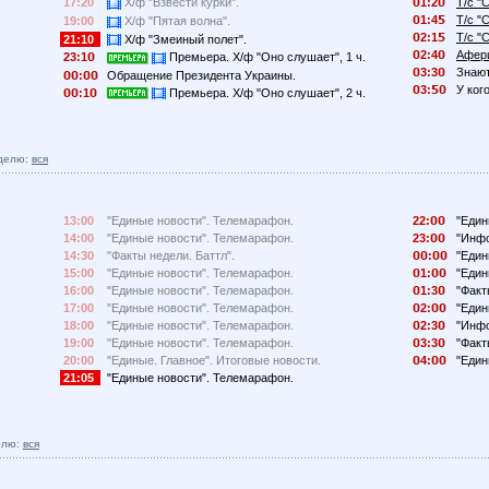
1:2
Т/с "
17:20
Х/ф "Взвести курки".
1:4
Т/с "
19:00
Х/ф "Пятая волна".
2:1
Т/с "
21:10
Х/ф "Змеиный полет".
2:4
Афери
23:1
Премьера. Х/ф "Оно слушает", 1 ч.
3:3
Знают
:
Обращение Президента Украины.
3:
У ког
:1
Премьера. Х/ф "Оно слушает", 2 ч.
делю:
вся
13:00
"Единые новости". Телемарафон.
22:
"Един
14:00
"Единые новости". Телемарафон.
23:
"Инфо
14:30
"Факты недели. Баттл".
:
"Един
15:00
"Единые новости". Телемарафон.
1:
"Един
16:00
"Единые новости". Телемарафон.
1:3
"Факт
17:00
"Единые новости". Телемарафон.
2:
"Един
18:00
"Единые новости". Телемарафон.
2:3
"Инфо
19:00
"Единые новости". Телемарафон.
3:3
"Факт
20:00
"Единые. Главное". Итоговые новости.
4:
"Един
21:05
"Единые новости". Телемарафон.
елю:
вся