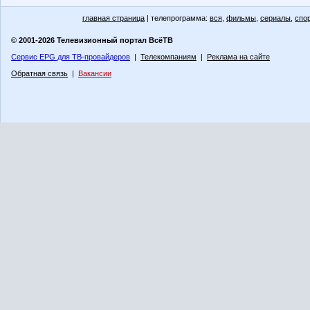
главная страница
| телепрограмма:
вся
,
фильмы
,
сериалы
,
спо
© 2001-2026 Телевизионный портал ВсёТВ
Сервис EPG для ТВ-провайдеров
|
Телекомпаниям
|
Реклама на сайте
Обратная связь
|
Вакансии