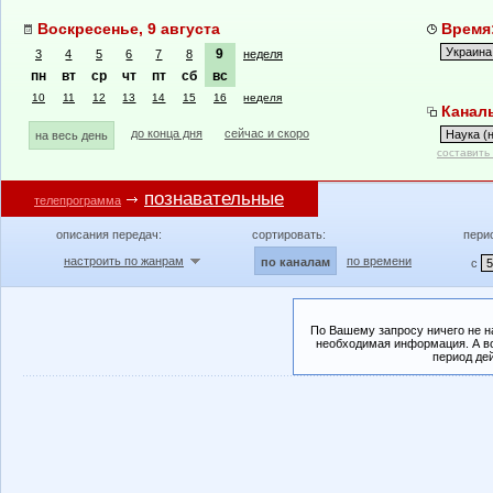
Воскресенье, 9 августа
Время:
9
3
4
5
6
7
8
неделя
пн
вт
ср
чт
пт
сб
вс
10
11
12
13
14
15
16
неделя
Каналы
до конца дня
сейчас и скоро
на весь день
составить
познавательные
телепрограмма
описания передач:
сортировать:
пери
настроить по жанрам
по времени
по каналам
с
По Вашему запросу ничего не н
необходимая информация. А во
период де