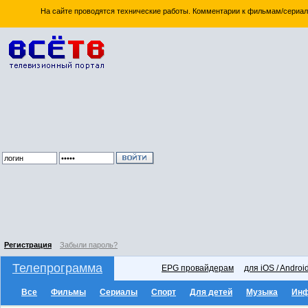
На сайте проводятся технические работы. Комментарии к фильмам/сериал
Регистрация
Забыли пароль?
Телепрограмма
EPG провайдерам
для iOS / Androi
Все
Фильмы
Сериалы
Спорт
Для детей
Музыка
Ин