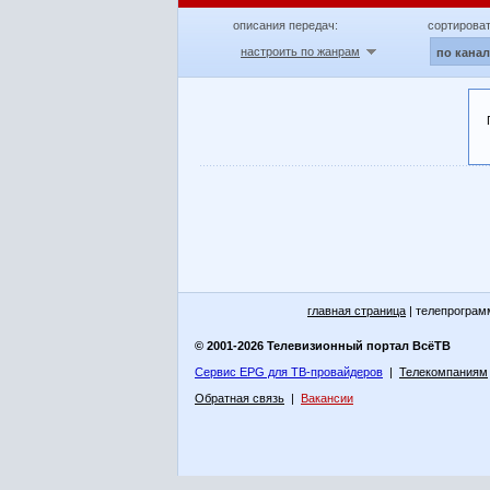
описания передач:
сортироват
настроить по жанрам
по кана
главная страница
| телепрограм
© 2001-2026 Телевизионный портал ВсёТВ
Сервис EPG для ТВ-провайдеров
|
Телекомпаниям
Обратная связь
|
Вакансии