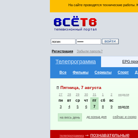
На сайте проводятся технические работы.
Регистрация
Забыли пароль?
Телепрограмма
EPG про
Все
Фильмы
Сериалы
Спорт
Д
Пятница, 7 августа
27
28
29
30
31
1
2
неделя
пн
вт
ср
чт
пт
сб
вс
7
3
4
5
6
8
9
неделя
до конца дня
сейчас и скоро
на весь день
познавательные
телепрограмма