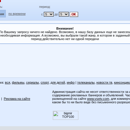
ь:
период:
по времени
лам
с
до
Внимание!
По Вашему запросу ничего не найдено. Возможно, в нашу базу данных еще не занесен
необходимая информация. А возможно, вы выбрали такой жанр, в котором в заданный
период действительно нет ни одной передачи
ма:
вся
,
фильмы
,
сериалы
,
спорт
,
для детей
,
инфо
|
телеканалы
,
новости тв
,
киноэнцик
Администрация сайта не несет ответственности за 
содержание рекламных баннеров и объявлений. Ча
|
Реклама на сайте
размещенной на сайте
www.vsetv.com
, для коммер
каком бы то ни было виде без письменного разреш