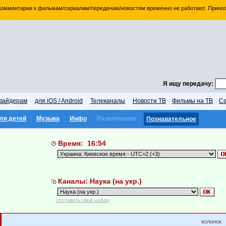
 Комментарии к фильмам/сериалам/передачам/новостям временно не работают. Принос
Я ищу передачу:
вайдерам
для iOS / Android
Телеканалы
Новости ТВ
Фильмы на ТВ
Се
ля детей
Музыка
Инфо
Развлечения
Познавательное
Время: 16:54
Каналы: Наука (на укр.)
составить свой набор
колонок: