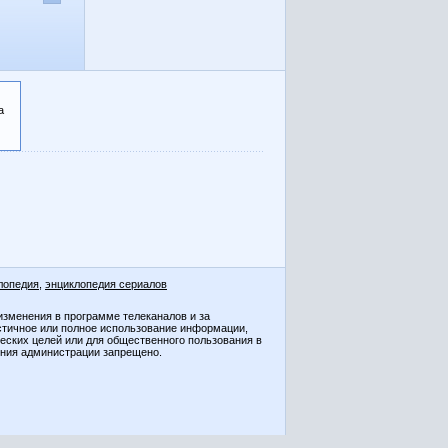
а
лопедия
,
энциклопедия сериалов
изменения в программе телеканалов и за
стичное или полное использование информации,
ческих целей или для общественного пользования в
ения администрации запрещено.