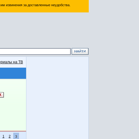
им извинения за доставленные неудобства.
риалы на ТВ
1
2
3