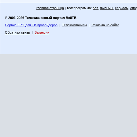
главная страница
| телепрограмма:
вся
,
фильмы
,
сериалы
,
спо
© 2001-2026 Телевизионный портал ВсёТВ
Сервис EPG для ТВ-провайдеров
|
Телекомпаниям
|
Реклама на сайте
Обратная связь
|
Вакансии