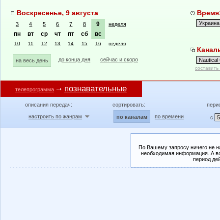
Воскресенье, 9 августа
Время:
9
3
4
5
6
7
8
неделя
пн
вт
ср
чт
пт
сб
вс
10
11
12
13
14
15
16
неделя
Каналы
до конца дня
сейчас и скоро
на весь день
составить
познавательные
телепрограмма
описания передач:
сортировать:
пери
настроить по жанрам
по времени
по каналам
с
По Вашему запросу ничего не н
необходимая информация. А во
период де