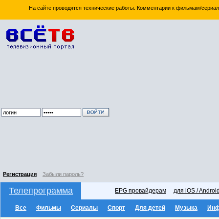
На сайте проводятся технические работы. Комментарии к фильмам/сериал
Регистрация
Забыли пароль?
Телепрограмма
EPG провайдерам
для iOS / Androi
Все
Фильмы
Сериалы
Спорт
Для детей
Музыка
Ин