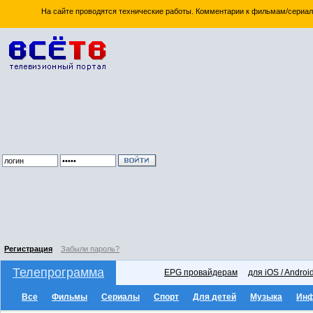
На сайте проводятся технические работы. Комментарии к фильмам/сериал
Регистрация
Забыли пароль?
Телепрограмма
EPG провайдерам
для iOS / Androi
Все
Фильмы
Сериалы
Спорт
Для детей
Музыка
Ин