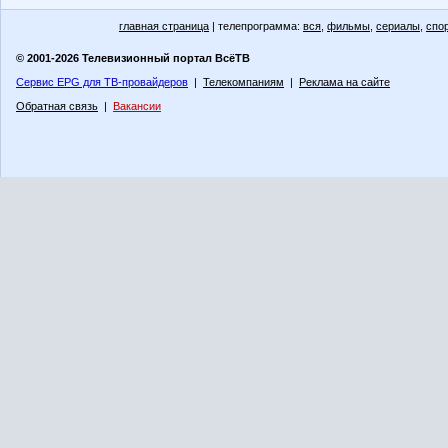
главная страница
| телепрограмма:
вся
,
фильмы
,
сериалы
,
спо
© 2001-2026 Телевизионный портал ВсёТВ
Сервис EPG для ТВ-провайдеров
|
Телекомпаниям
|
Реклама на сайте
Обратная связь
|
Вакансии