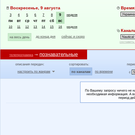
Воскресенье, 9 августа
Время:
9
3
4
5
6
7
8
неделя
пн
вт
ср
чт
пт
сб
вс
10
11
12
13
14
15
16
неделя
Каналы
до конца дня
сейчас и скоро
на весь день
составить
познавательные
телепрограмма
описания передач:
сортировать:
пери
настроить по жанрам
по времени
по каналам
с
По Вашему запросу ничего не н
необходимая информация. А во
период де