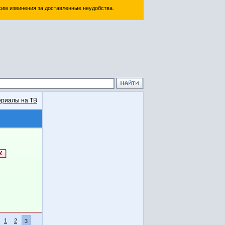
им извинения за доставленные неудобства.
риалы на ТВ
1
2
3