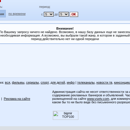
ь:
период:
по времени
лам
с
до
Внимание!
По Вашему запросу ничего не найдено. Возможно, в нашу базу данных еще не занесен
необходимая информация. А возможно, вы выбрали такой жанр, в котором в заданный
период действительно нет ни одной передачи
ма:
вся
,
фильмы
,
сериалы
,
спорт
,
для детей
,
инфо
|
телеканалы
,
новости тв
,
киноэнцик
Администрация сайта не несет ответственности за 
содержание рекламных баннеров и объявлений. Ча
|
Реклама на сайте
размещенной на сайте
www.vsetv.com
, для коммер
каком бы то ни было виде без письменного разреш