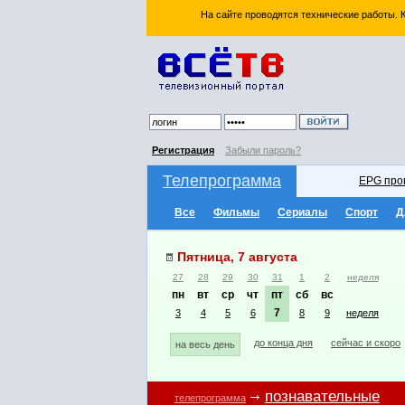
На сайте проводятся технические работы.
Регистрация
Забыли пароль?
Телепрограмма
EPG про
Все
Фильмы
Сериалы
Спорт
Д
Пятница, 7 августа
27
28
29
30
31
1
2
неделя
пн
вт
ср
чт
пт
сб
вс
7
3
4
5
6
8
9
неделя
до конца дня
сейчас и скоро
на весь день
познавательные
телепрограмма