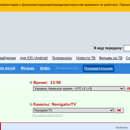
 Комментарии к фильмам/сериалам/передачам/новостям временно не работают. Принос
Я ищу передачу:
вайдерам
для iOS / Android
Телеканалы
Новости ТВ
Фильмы на ТВ
Се
ля детей
Музыка
Инфо
Развлечения
Познавательное
Время: 13:56
Каналы: NavigatorTV
составить свой набор
колонок: