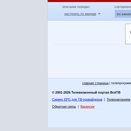
описания передач:
сортироват
настроить по жанрам
по кана
главная страница
| телепрограм
© 2001-2026 Телевизионный портал ВсёТВ
Сервис EPG для ТВ-провайдеров
|
Телекомпаниям
Обратная связь
|
Вакансии