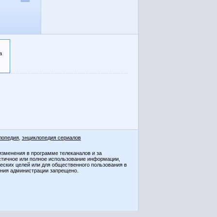
а
лопедия
,
энциклопедия сериалов
изменения в программе телеканалов и за
стичное или полное использование информации,
ческих целей или для общественного пользования в
ения администрации запрещено.