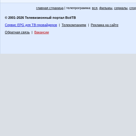
главная страница
| телепрограмма:
вся
,
фильмы
,
сериалы
,
спо
© 2001-2026 Телевизионный портал ВсёТВ
Сервис EPG для ТВ-провайдеров
|
Телекомпаниям
|
Реклама на сайте
Обратная связь
|
Вакансии