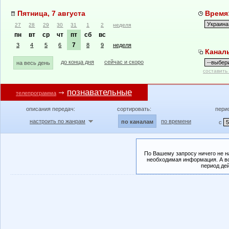
Пятница, 7 августа
Время:
27
28
29
30
31
1
2
неделя
пн
вт
ср
чт
пт
сб
вс
7
3
4
5
6
8
9
неделя
Канал
до конца дня
сейчас и скоро
на весь день
составить
познавательные
телепрограмма
описания передач:
сортировать:
пери
настроить по жанрам
по времени
по каналам
с
По Вашему запросу ничего не н
необходимая информация. А во
период де