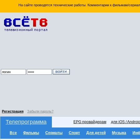
На сайте проводятся технические работы. Комментарии к фильмам/сериал
Регистрация
Забыли пароль?
Телепрограмма
EPG провайдерам
для iOS / Androi
Все
Фильмы
Сериалы
Спорт
Для детей
Музыка
Ин