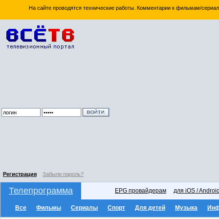
На сайте проводятся технические работы. Комментарии к фильмам/сериал
Регистрация
Забыли пароль?
Телепрограмма
EPG провайдерам
для iOS / Androi
Все
Фильмы
Сериалы
Спорт
Для детей
Музыка
Ин