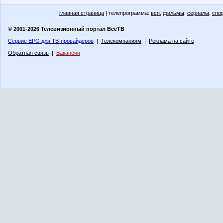
главная страница
| телепрограмма:
вся
,
фильмы
,
сериалы
,
спо
© 2001-2026 Телевизионный портал ВсёТВ
Сервис EPG для ТВ-провайдеров
|
Телекомпаниям
|
Реклама на сайте
Обратная связь
|
Вакансии