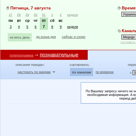
Пятница, 7 августа
Время:
27
28
29
30
31
1
2
неделя
пн
вт
ср
чт
пт
сб
вс
7
3
4
5
6
8
9
неделя
Каналы
до конца дня
сейчас и скоро
на весь день
составить
познавательные
телепрограмма
описания передач:
сортировать:
пери
настроить по жанрам
по времени
по каналам
с
По Вашему запросу ничего не н
необходимая информация. А во
период де