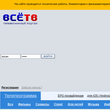
На сайте проводятся технические работы. Комментарии к фильмам/сериал
Регистрация
Забыли пароль?
Телепрограмма
EPG провайдерам
для iOS / Androi
Все
Фильмы
Сериалы
Спорт
Для детей
Музыка
Ин