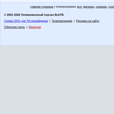
главная страница
| телепрограмма:
вся
,
фильмы
,
сериалы
,
спо
© 2001-2026 Телевизионный портал ВсёТВ
Сервис EPG для ТВ-провайдеров
|
Телекомпаниям
|
Реклама на сайте
Обратная связь
|
Вакансии