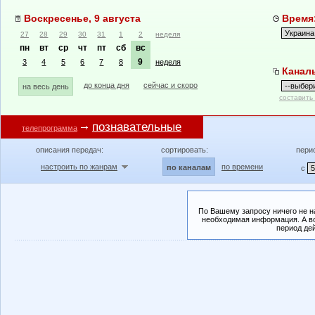
Воскресенье, 9 августа
Время:
27
28
29
30
31
1
2
неделя
пн
вт
ср
чт
пт
сб
вс
9
3
4
5
6
7
8
неделя
Канал
до конца дня
сейчас и скоро
на весь день
составить
познавательные
телепрограмма
описания передач:
сортировать:
пери
настроить по жанрам
по времени
по каналам
с
По Вашему запросу ничего не н
необходимая информация. А во
период де