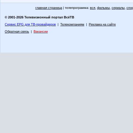
главная страница
| телепрограмма:
вся
,
фильмы
,
сериалы
,
спо
© 2001-2026 Телевизионный портал ВсёТВ
Сервис EPG для ТВ-провайдеров
|
Телекомпаниям
|
Реклама на сайте
Обратная связь
|
Вакансии