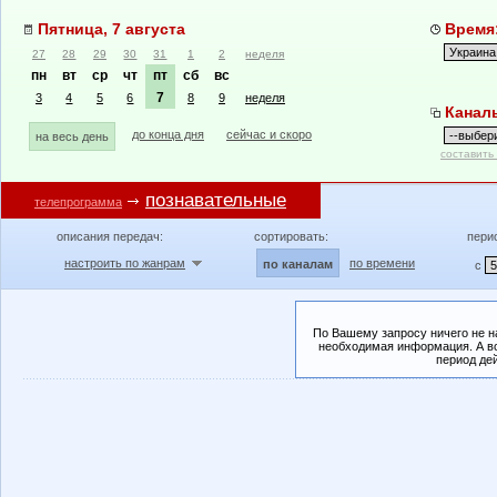
Пятница, 7 августа
Время:
27
28
29
30
31
1
2
неделя
пн
вт
ср
чт
пт
сб
вс
7
3
4
5
6
8
9
неделя
Канал
до конца дня
сейчас и скоро
на весь день
составить
познавательные
телепрограмма
описания передач:
сортировать:
пери
настроить по жанрам
по времени
по каналам
с
По Вашему запросу ничего не н
необходимая информация. А во
период де