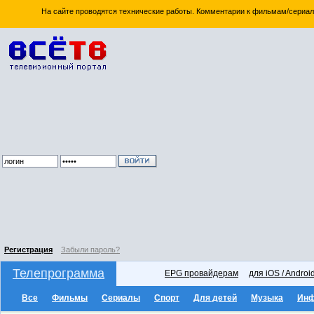
На сайте проводятся технические работы. Комментарии к фильмам/сериал
Регистрация
Забыли пароль?
Телепрограмма
EPG провайдерам
для iOS / Androi
Все
Фильмы
Сериалы
Спорт
Для детей
Музыка
Ин