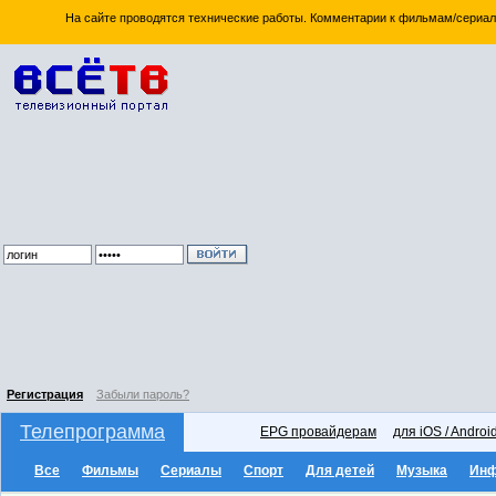
На сайте проводятся технические работы. Комментарии к фильмам/сериал
Регистрация
Забыли пароль?
Телепрограмма
EPG провайдерам
для iOS / Androi
Все
Фильмы
Сериалы
Спорт
Для детей
Музыка
Ин