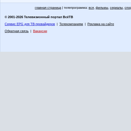
главная страница
| телепрограмма:
вся
,
фильмы
,
сериалы
,
спо
© 2001-2026 Телевизионный портал ВсёТВ
Сервис EPG для ТВ-провайдеров
|
Телекомпаниям
|
Реклама на сайте
Обратная связь
|
Вакансии