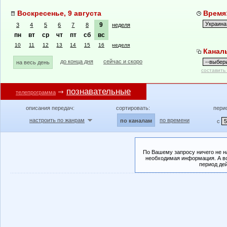
Воскресенье, 9 августа
Время:
9
3
4
5
6
7
8
неделя
пн
вт
ср
чт
пт
сб
вс
10
11
12
13
14
15
16
неделя
Канал
до конца дня
сейчас и скоро
на весь день
составить
познавательные
телепрограмма
описания передач:
сортировать:
пери
настроить по жанрам
по времени
по каналам
с
По Вашему запросу ничего не н
необходимая информация. А во
период де