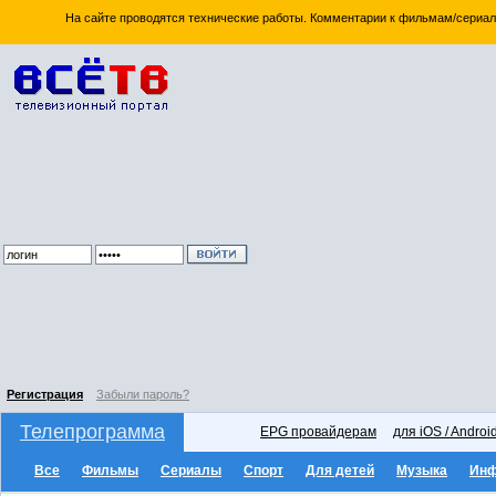
На сайте проводятся технические работы. Комментарии к фильмам/сериал
Регистрация
Забыли пароль?
Телепрограмма
EPG провайдерам
для iOS / Androi
Все
Фильмы
Сериалы
Спорт
Для детей
Музыка
Ин