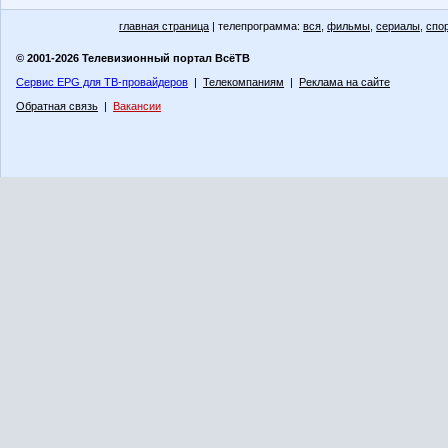
главная страница
| телепрограмма:
вся
,
фильмы
,
сериалы
,
спо
© 2001-2026 Телевизионный портал ВсёТВ
Сервис EPG для ТВ-провайдеров
|
Телекомпаниям
|
Реклама на сайте
Обратная связь
|
Вакансии