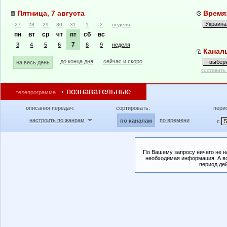
Пятница, 7 августа
Время:
27
28
29
30
31
1
2
неделя
пн
вт
ср
чт
пт
сб
вс
7
3
4
5
6
8
9
неделя
Канал
до конца дня
сейчас и скоро
на весь день
составить
познавательные
телепрограмма
описания передач:
сортировать:
пери
настроить по жанрам
по времени
по каналам
с
По Вашему запросу ничего не н
необходимая информация. А во
период де