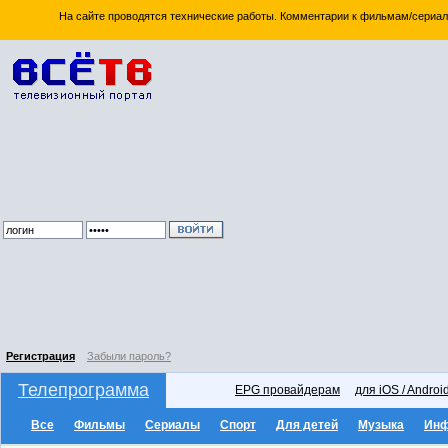
На сайте проводятся технические работы. Комментарии к фильмам/сериал
Регистрация
Забыли пароль?
Телепрограмма
EPG провайдерам
для iOS / Androi
Все
Фильмы
Сериалы
Спорт
Для детей
Музыка
Ин