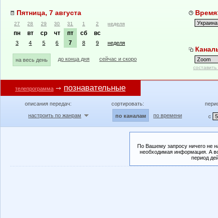
Пятница, 7 августа
Время:
27
28
29
30
31
1
2
неделя
пн
вт
ср
чт
пт
сб
вс
7
3
4
5
6
8
9
неделя
Канал
до конца дня
сейчас и скоро
на весь день
составить
познавательные
телепрограмма
описания передач:
сортировать:
пери
настроить по жанрам
по времени
по каналам
с
По Вашему запросу ничего не н
необходимая информация. А во
период де