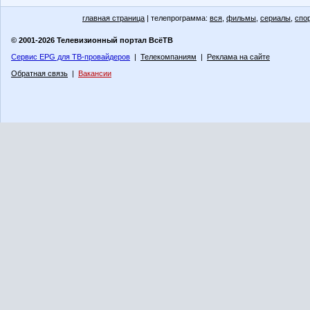
главная страница
| телепрограмма:
вся
,
фильмы
,
сериалы
,
спо
© 2001-2026 Телевизионный портал ВсёТВ
Сервис EPG для ТВ-провайдеров
|
Телекомпаниям
|
Реклама на сайте
Обратная связь
|
Вакансии