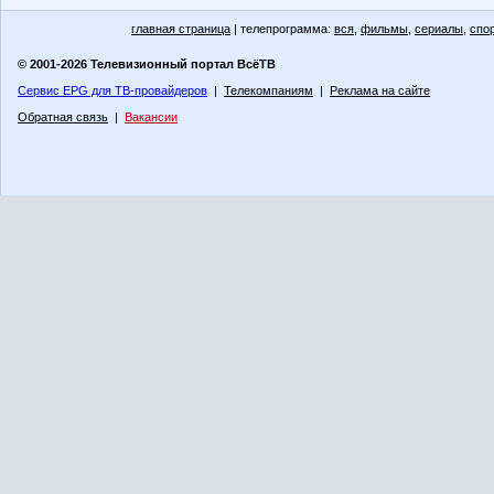
главная страница
| телепрограмма:
вся
,
фильмы
,
сериалы
,
спо
© 2001-2026 Телевизионный портал ВсёТВ
Сервис EPG для ТВ-провайдеров
|
Телекомпаниям
|
Реклама на сайте
Обратная связь
|
Вакансии