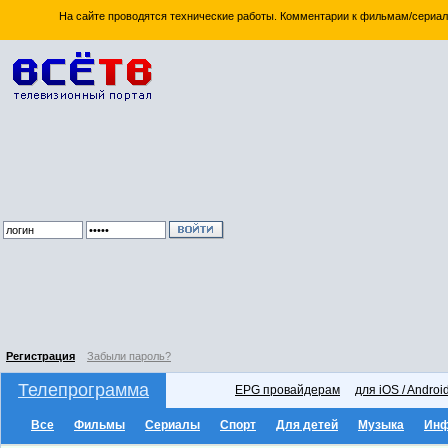
На сайте проводятся технические работы. Комментарии к фильмам/сериал
Регистрация
Забыли пароль?
Телепрограмма
EPG провайдерам
для iOS / Androi
Все
Фильмы
Сериалы
Спорт
Для детей
Музыка
Ин