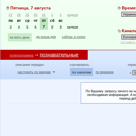
Пятница, 7 августа
Время:
27
28
29
30
31
1
2
неделя
пн
вт
ср
чт
пт
сб
вс
7
3
4
5
6
8
9
неделя
Каналы
до конца дня
сейчас и скоро
на весь день
составить
познавательные
телепрограмма
описания передач:
сортировать:
пери
настроить по жанрам
по времени
по каналам
с
По Вашему запросу ничего не н
необходимая информация. А во
период де