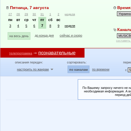
Пятница, 7 августа
Время:
27
28
29
30
31
1
2
неделя
пн
вт
ср
чт
пт
сб
вс
7
3
4
5
6
8
9
неделя
Канал
до конца дня
сейчас и скоро
на весь день
составить
познавательные
телепрограмма
описания передач:
сортировать:
пери
настроить по жанрам
по времени
по каналам
с
По Вашему запросу ничего не н
необходимая информация. А во
период де