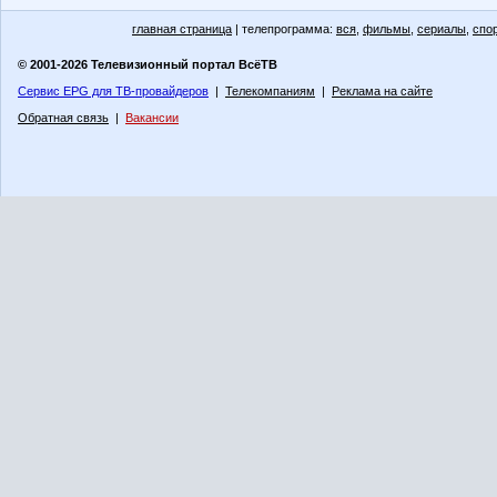
главная страница
| телепрограмма:
вся
,
фильмы
,
сериалы
,
спо
© 2001-2026 Телевизионный портал ВсёТВ
Сервис EPG для ТВ-провайдеров
|
Телекомпаниям
|
Реклама на сайте
Обратная связь
|
Вакансии