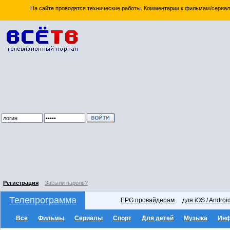
На сайте проводятся технические работы. Комментарии к фильмам/сериал
Регистрация
Забыли пароль?
Телепрограмма
EPG провайдерам
для iOS / Androi
Все
Фильмы
Сериалы
Спорт
Для детей
Музыка
Ин