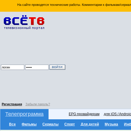
На сайте проводятся технические работы. Комментарии к фильмам/сериал
Регистрация
Забыли пароль?
Телепрограмма
EPG провайдерам
для iOS / Androi
Все
Фильмы
Сериалы
Спорт
Для детей
Музыка
Ин