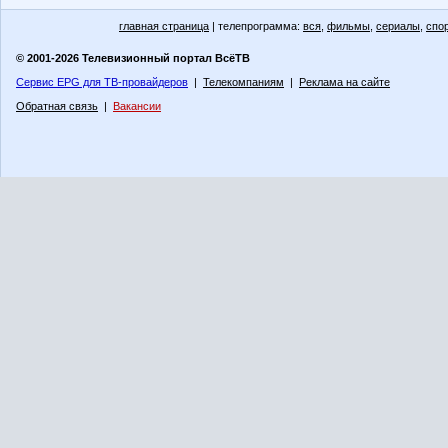
главная страница
| телепрограмма:
вся
,
фильмы
,
сериалы
,
спо
© 2001-2026 Телевизионный портал ВсёТВ
Сервис EPG для ТВ-провайдеров
|
Телекомпаниям
|
Реклама на сайте
Обратная связь
|
Вакансии