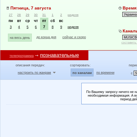
Пятница, 7 августа
Время:
27
28
29
30
31
1
2
неделя
пн
вт
ср
чт
пт
сб
вс
7
3
4
5
6
8
9
неделя
Канал
до конца дня
сейчас и скоро
на весь день
составить
познавательные
телепрограмма
описания передач:
сортировать:
пери
настроить по жанрам
по времени
по каналам
с
По Вашему запросу ничего не н
необходимая информация. А во
период де