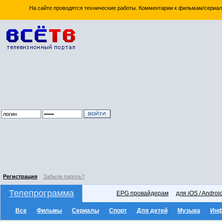
На сайте проводятся технические работы. Комментарии к фильмам/сериал
Регистрация
Забыли пароль?
Телепрограмма
EPG провайдерам
для iOS / Androi
Все
Фильмы
Сериалы
Спорт
Для детей
Музыка
Ин