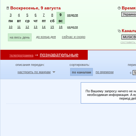
Воскресенье, 9 августа
Время:
9
3
4
5
6
7
8
неделя
пн
вт
ср
чт
пт
сб
вс
10
11
12
13
14
15
16
неделя
Канал
до конца дня
сейчас и скоро
на весь день
составить
познавательные
телепрограмма
описания передач:
сортировать:
пери
настроить по жанрам
по времени
по каналам
с
По Вашему запросу ничего не н
необходимая информация. А во
период де