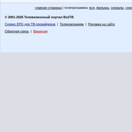
главная страница
| телепрограмма:
вся
,
фильмы
,
сериалы
,
спо
© 2001-2026 Телевизионный портал ВсёТВ
Сервис EPG для ТВ-провайдеров
|
Телекомпаниям
|
Реклама на сайте
Обратная связь
|
Вакансии