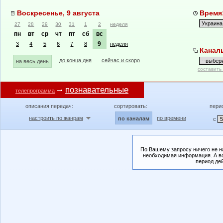
Воскресенье, 9 августа
Время:
27
28
29
30
31
1
2
неделя
пн
вт
ср
чт
пт
сб
вс
9
3
4
5
6
7
8
неделя
Канал
до конца дня
сейчас и скоро
на весь день
составить
познавательные
телепрограмма
описания передач:
сортировать:
пери
настроить по жанрам
по времени
по каналам
с
По Вашему запросу ничего не н
необходимая информация. А во
период де