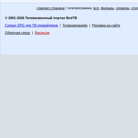
главная страница
| телепрограмма:
вся
,
фильмы
,
сериалы
,
спо
© 2001-2026 Телевизионный портал ВсёТВ
Сервис EPG для ТВ-провайдеров
|
Телекомпаниям
|
Реклама на сайте
Обратная связь
|
Вакансии