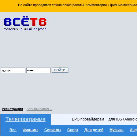
На сайте проводятся технические работы. Комментарии к фильмам/сериал
Регистрация
Забыли пароль?
Телепрограмма
EPG провайдерам
для iOS / Androi
Все
Фильмы
Сериалы
Спорт
Для детей
Музыка
Ин