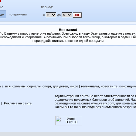
ь:
период:
по времени
лам
с
до
Внимание!
По Вашему запросу ничего не найдено. Возможно, в нашу базу данных еще не занесен
необходимая информация. А возможно, вы выбрали такой жанр, в котором в заданный
период действительно нет ни одной передачи
ма:
вся
,
фильмы
,
сериалы
,
спорт
,
для детей
,
инфо
|
телеканалы
,
новости тв
,
киноэнцик
Администрация сайта не несет ответственности за 
содержание рекламных баннеров и объявлений. Ча
|
Реклама на сайте
размещенной на сайте
www.vsetv.com
, для коммер
каком бы то ни было виде без письменного разреш