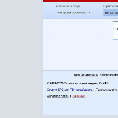
описания передач:
сортироват
настроить по жанрам
по кана
главная страница
| телепрограм
© 2001-2026 Телевизионный портал ВсёТВ
Сервис EPG для ТВ-провайдеров
|
Телекомпаниям
Обратная связь
|
Вакансии