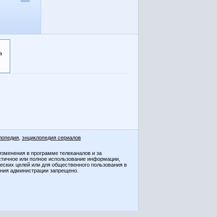
а
лопедия
,
энциклопедия сериалов
изменения в программе телеканалов и за
стичное или полное использование информации,
ческих целей или для общественного пользования в
ения администрации запрещено.