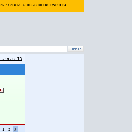
им извинения за доставленные неудобства.
риалы на ТВ
1
2
3