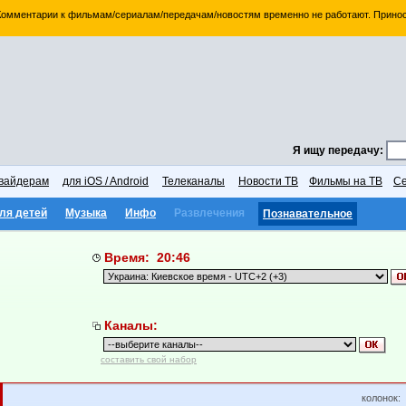
 Комментарии к фильмам/сериалам/передачам/новостям временно не работают. Принос
Я ищу передачу:
вайдерам
для iOS / Android
Телеканалы
Новости ТВ
Фильмы на ТВ
Се
ля детей
Музыка
Инфо
Развлечения
Познавательное
Время: 20:46
Каналы:
составить свой набор
колонок: