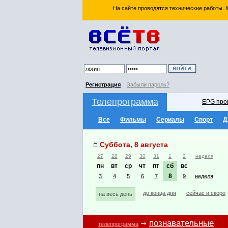
На сайте проводятся технические работы.
Регистрация
Забыли пароль?
Телепрограмма
EPG про
Все
Фильмы
Сериалы
Спорт
Д
Суббота, 8 августа
27
28
29
30
31
1
2
неделя
пн
вт
ср
чт
пт
сб
вс
8
3
4
5
6
7
9
неделя
до конца дня
сейчас и скоро
на весь день
познавательные
телепрограмма