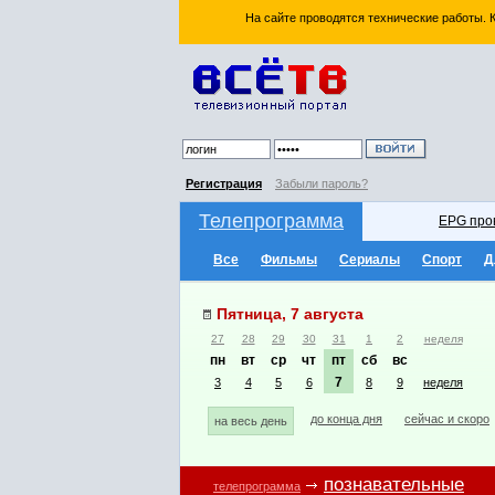
На сайте проводятся технические работы.
Регистрация
Забыли пароль?
Телепрограмма
EPG про
Все
Фильмы
Сериалы
Спорт
Д
Пятница, 7 августа
27
28
29
30
31
1
2
неделя
пн
вт
ср
чт
пт
сб
вс
7
3
4
5
6
8
9
неделя
до конца дня
сейчас и скоро
на весь день
познавательные
телепрограмма