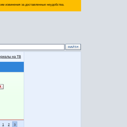
им извинения за доставленные неудобства.
риалы на ТВ
1
2
3