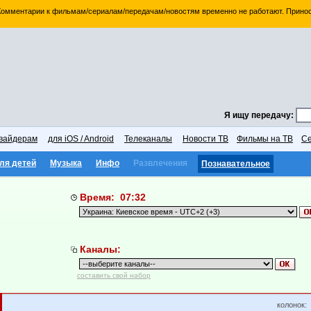
 Комментарии к фильмам/сериалам/передачам/новостям временно не работают. Принос
Я ищу передачу:
вайдерам
для iOS / Android
Телеканалы
Новости ТВ
Фильмы на ТВ
Се
ля детей
Музыка
Инфо
Развлечения
Познавательное
Время: 07:32
Каналы:
составить свой набор
колонок: