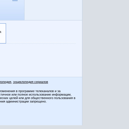
а
лопедия
,
энциклопедия сериалов
изменения в программе телеканалов и за
стичное или полное использование информации,
ческих целей или для общественного пользования в
ения администрации запрещено.