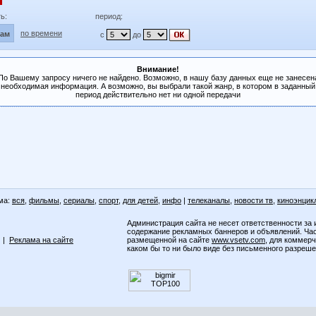
ь:
период:
по времени
лам
с
до
Внимание!
По Вашему запросу ничего не найдено. Возможно, в нашу базу данных еще не занесен
необходимая информация. А возможно, вы выбрали такой жанр, в котором в заданный
период действительно нет ни одной передачи
ма:
вся
,
фильмы
,
сериалы
,
спорт
,
для детей
,
инфо
|
телеканалы
,
новости тв
,
киноэнцик
Администрация сайта не несет ответственности за 
содержание рекламных баннеров и объявлений. Ча
|
Реклама на сайте
размещенной на сайте
www.vsetv.com
, для коммер
каком бы то ни было виде без письменного разреш