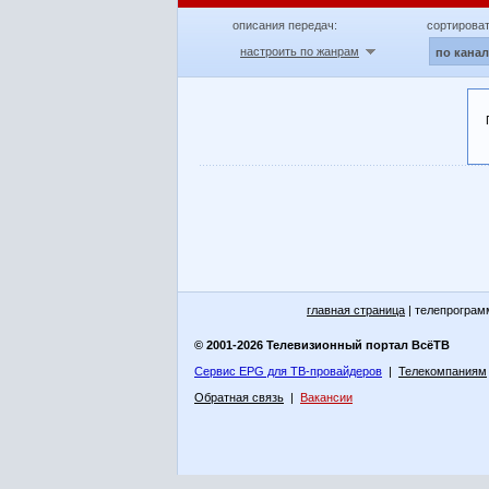
описания передач:
сортироват
настроить по жанрам
по кана
главная страница
| телепрограм
© 2001-2026 Телевизионный портал ВсёТВ
Сервис EPG для ТВ-провайдеров
|
Телекомпаниям
Обратная связь
|
Вакансии