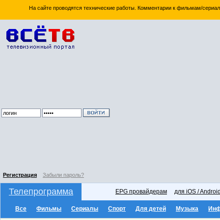
На сайте проводятся технические работы. Комментарии к фильмам/сериал
Регистрация
Забыли пароль?
Телепрограмма
EPG провайдерам
для iOS / Androi
Все
Фильмы
Сериалы
Спорт
Для детей
Музыка
Ин