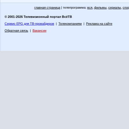
главная страница
| телепрограмма:
вся
,
фильмы
,
сериалы
,
спо
© 2001-2026 Телевизионный портал ВсёТВ
Сервис EPG для ТВ-провайдеров
|
Телекомпаниям
|
Реклама на сайте
Обратная связь
|
Вакансии