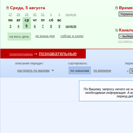
Среда, 5 августа
Время:
27
28
29
30
31
1
2
неделя
пн
вт
ср
чт
пт
сб
вс
5
3
4
6
7
8
9
неделя
Канал
до конца дня
сейчас и скоро
на весь день
составить
познавательные
телепрограмма
описания передач:
сортировать:
пери
настроить по жанрам
по времени
по каналам
с
По Вашему запросу ничего не н
необходимая информация. А во
период де