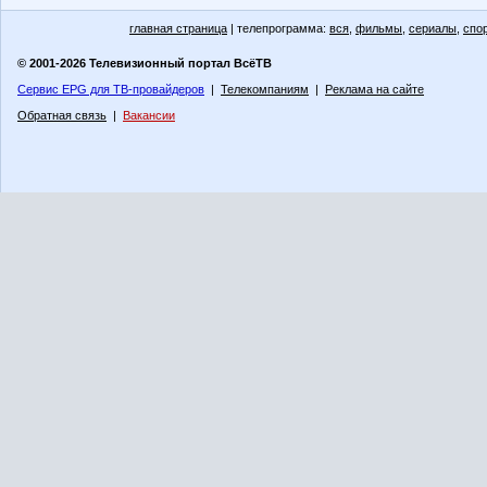
главная страница
| телепрограмма:
вся
,
фильмы
,
сериалы
,
спо
© 2001-2026 Телевизионный портал ВсёТВ
Сервис EPG для ТВ-провайдеров
|
Телекомпаниям
|
Реклама на сайте
Обратная связь
|
Вакансии