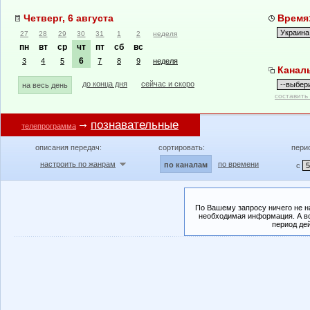
Четверг, 6 августа
Время:
27
28
29
30
31
1
2
неделя
пн
вт
ср
чт
пт
сб
вс
6
3
4
5
7
8
9
неделя
Канал
до конца дня
сейчас и скоро
на весь день
составить
познавательные
телепрограмма
описания передач:
сортировать:
пери
настроить по жанрам
по времени
по каналам
с
По Вашему запросу ничего не н
необходимая информация. А во
период де