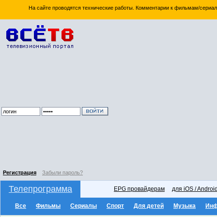
На сайте проводятся технические работы. Комментарии к фильмам/сериал
Регистрация
Забыли пароль?
Телепрограмма
EPG провайдерам
для iOS / Androi
Все
Фильмы
Сериалы
Спорт
Для детей
Музыка
Ин