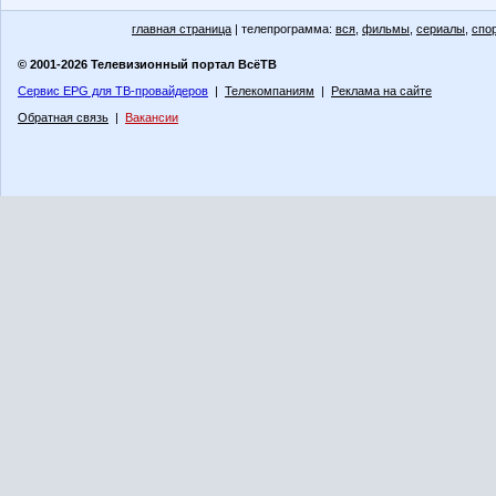
главная страница
| телепрограмма:
вся
,
фильмы
,
сериалы
,
спо
© 2001-2026 Телевизионный портал ВсёТВ
Сервис EPG для ТВ-провайдеров
|
Телекомпаниям
|
Реклама на сайте
Обратная связь
|
Вакансии