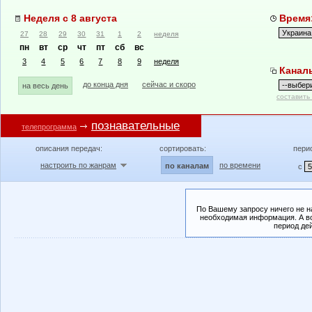
Неделя с 8 августа
Время:
27
28
29
30
31
1
2
неделя
пн
вт
ср
чт
пт
сб
вс
3
4
5
6
7
8
9
неделя
Канал
до конца дня
сейчас и скоро
на весь день
составить
познавательные
телепрограмма
описания передач:
сортировать:
пери
настроить по жанрам
по времени
по каналам
с
По Вашему запросу ничего не н
необходимая информация. А во
период де