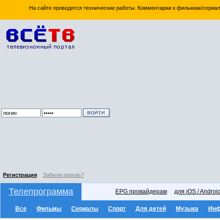
На сайте проводятся технические работы. Комментарии к фильмам/сериал
Регистрация
Забыли пароль?
Телепрограмма
EPG провайдерам
для iOS / Androi
Все
Фильмы
Сериалы
Спорт
Для детей
Музыка
Ин