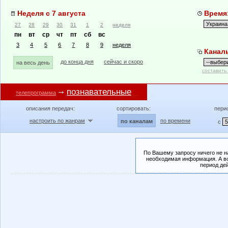
Неделя с 7 августа
Время:
27
28
29
30
31
1
2
неделя
пн
вт
ср
чт
пт
сб
вс
3
4
5
6
7
8
9
неделя
Канал
до конца дня
сейчас и скоро
на весь день
составить
познавательные
телепрограмма
описания передач:
сортировать:
пери
настроить по жанрам
по времени
по каналам
с
По Вашему запросу ничего не н
необходимая информация. А во
период де