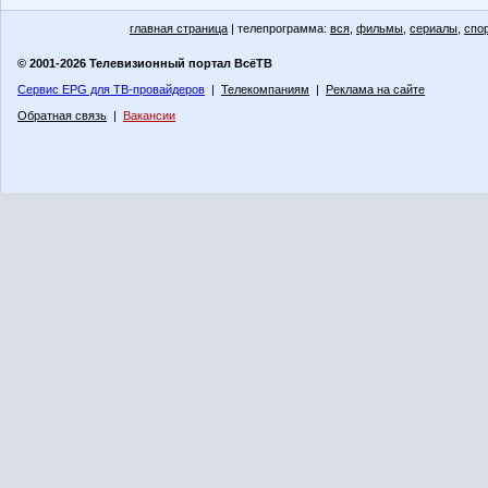
главная страница
| телепрограмма:
вся
,
фильмы
,
сериалы
,
спо
© 2001-2026 Телевизионный портал ВсёТВ
Сервис EPG для ТВ-провайдеров
|
Телекомпаниям
|
Реклама на сайте
Обратная связь
|
Вакансии