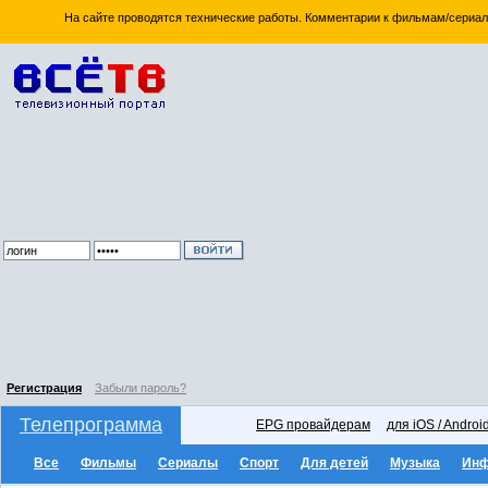
На сайте проводятся технические работы. Комментарии к фильмам/сериал
Регистрация
Забыли пароль?
Телепрограмма
EPG провайдерам
для iOS / Androi
Все
Фильмы
Сериалы
Спорт
Для детей
Музыка
Ин