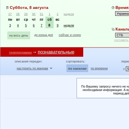
Суббота, 8 августа
Время:
27
28
29
30
31
1
2
неделя
пн
вт
ср
чт
пт
сб
вс
8
3
4
5
6
7
9
неделя
Канал
до конца дня
сейчас и скоро
на весь день
составить
познавательные
телепрограмма
описания передач:
сортировать:
пери
настроить по жанрам
по времени
по каналам
с
По Вашему запросу ничего не н
необходимая информация. А во
период де