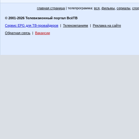
главная страница
| телепрограмма:
вся
,
фильмы
,
сериалы
,
спо
© 2001-2026 Телевизионный портал ВсёТВ
Сервис EPG для ТВ-провайдеров
|
Телекомпаниям
|
Реклама на сайте
Обратная связь
|
Вакансии