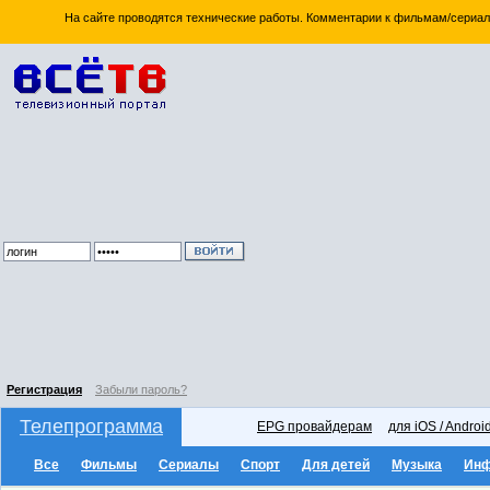
На сайте проводятся технические работы. Комментарии к фильмам/сериал
Регистрация
Забыли пароль?
Телепрограмма
EPG провайдерам
для iOS / Androi
Все
Фильмы
Сериалы
Спорт
Для детей
Музыка
Ин