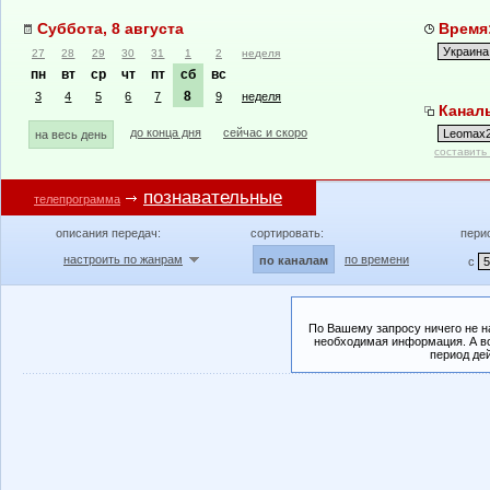
Суббота, 8 августа
Время:
27
28
29
30
31
1
2
неделя
пн
вт
ср
чт
пт
сб
вс
8
3
4
5
6
7
9
неделя
Канал
до конца дня
сейчас и скоро
на весь день
составить
познавательные
телепрограмма
описания передач:
сортировать:
пери
настроить по жанрам
по времени
по каналам
с
По Вашему запросу ничего не н
необходимая информация. А во
период де