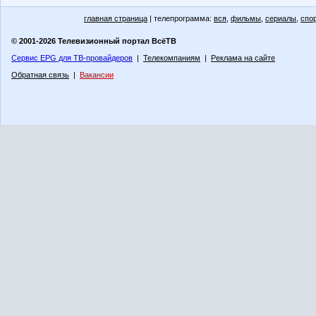
главная страница
| телепрограмма:
вся
,
фильмы
,
сериалы
,
спо
© 2001-2026 Телевизионный портал ВсёТВ
Сервис EPG для ТВ-провайдеров
|
Телекомпаниям
|
Реклама на сайте
Обратная связь
|
Вакансии