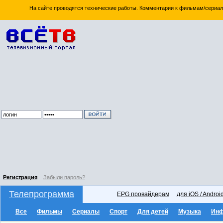
На сайте проводятся технические работы. Комментарии к фильмам/сериал
Регистрация
Забыли пароль?
Телепрограмма
EPG провайдерам
для iOS / Androi
Все
Фильмы
Сериалы
Спорт
Для детей
Музыка
Ин