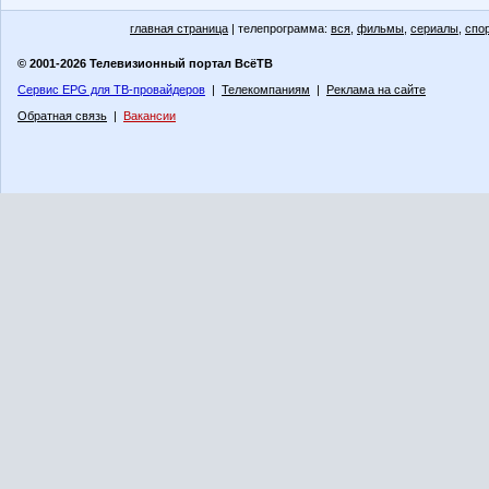
главная страница
| телепрограмма:
вся
,
фильмы
,
сериалы
,
спо
© 2001-2026 Телевизионный портал ВсёТВ
Сервис EPG для ТВ-провайдеров
|
Телекомпаниям
|
Реклама на сайте
Обратная связь
|
Вакансии