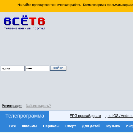
На сайте проводятся технические работы. Комментарии к фильмам/сериал
Регистрация
Забыли пароль?
Телепрограмма
EPG провайдерам
для iOS / Androi
Все
Фильмы
Сериалы
Спорт
Для детей
Музыка
Ин