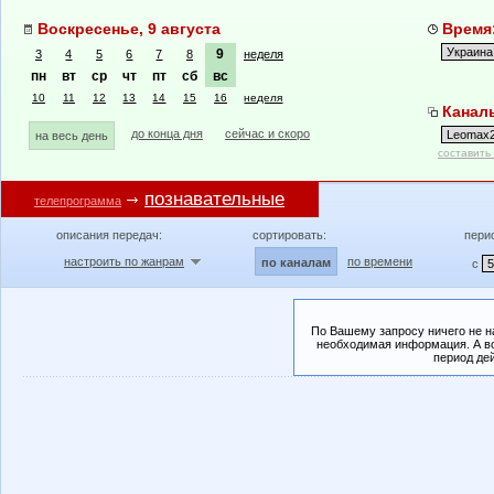
Воскресенье, 9 августа
Время:
9
3
4
5
6
7
8
неделя
пн
вт
ср
чт
пт
сб
вс
10
11
12
13
14
15
16
неделя
Канал
до конца дня
сейчас и скоро
на весь день
составить
познавательные
телепрограмма
описания передач:
сортировать:
пери
настроить по жанрам
по времени
по каналам
с
По Вашему запросу ничего не н
необходимая информация. А во
период де