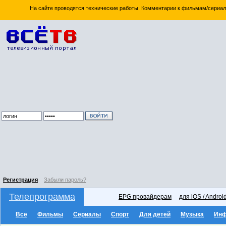
На сайте проводятся технические работы. Комментарии к фильмам/сериал
Регистрация
Забыли пароль?
Телепрограмма
EPG провайдерам
для iOS / Androi
Все
Фильмы
Сериалы
Спорт
Для детей
Музыка
Ин