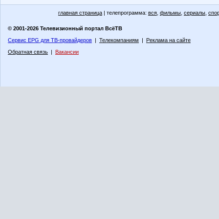
главная страница
| телепрограмма:
вся
,
фильмы
,
сериалы
,
спо
© 2001-2026 Телевизионный портал ВсёТВ
Сервис EPG для ТВ-провайдеров
|
Телекомпаниям
|
Реклама на сайте
Обратная связь
|
Вакансии