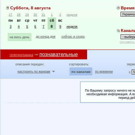
Суббота, 8 августа
Время:
27
28
29
30
31
1
2
неделя
пн
вт
ср
чт
пт
сб
вс
8
3
4
5
6
7
9
неделя
Канал
до конца дня
сейчас и скоро
на весь день
составить
познавательные
телепрограмма
описания передач:
сортировать:
пери
настроить по жанрам
по времени
по каналам
с
По Вашему запросу ничего не н
необходимая информация. А во
период де