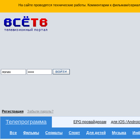
На сайте проводятся технические работы. Комментарии к фильмам/сериал
Регистрация
Забыли пароль?
Телепрограмма
EPG провайдерам
для iOS / Androi
Все
Фильмы
Сериалы
Спорт
Для детей
Музыка
Ин