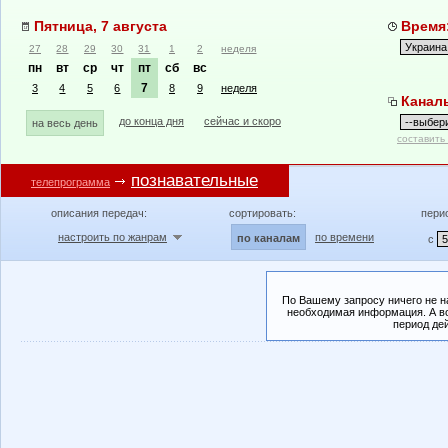
Пятница, 7 августа
Время:
27
28
29
30
31
1
2
неделя
пн
вт
ср
чт
пт
сб
вс
7
3
4
5
6
8
9
неделя
Канал
до конца дня
сейчас и скоро
на весь день
составить
познавательные
телепрограмма
описания передач:
сортировать:
пери
настроить по жанрам
по времени
по каналам
с
По Вашему запросу ничего не н
необходимая информация. А во
период де