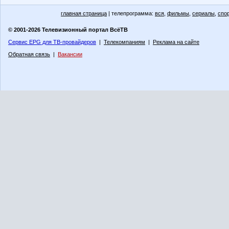
главная страница
| телепрограмма:
вся
,
фильмы
,
сериалы
,
спо
© 2001-2026 Телевизионный портал ВсёТВ
Сервис EPG для ТВ-провайдеров
|
Телекомпаниям
|
Реклама на сайте
Обратная связь
|
Вакансии