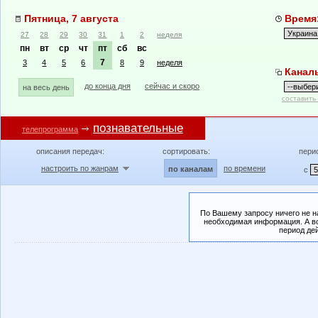
Пятница, 7 августа
Время:
27
28
29
30
31
1
2
неделя
пн
вт
ср
чт
пт
сб
вс
7
3
4
5
6
8
9
неделя
Канал
до конца дня
сейчас и скоро
на весь день
составить
познавательные
телепрограмма
описания передач:
сортировать:
пери
настроить по жанрам
по времени
по каналам
с
По Вашему запросу ничего не н
необходимая информация. А во
период де