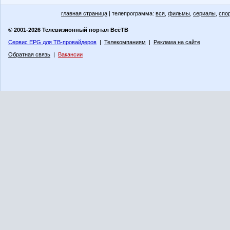
главная страница
| телепрограмма:
вся
,
фильмы
,
сериалы
,
спо
© 2001-2026 Телевизионный портал ВсёТВ
Сервис EPG для ТВ-провайдеров
|
Телекомпаниям
|
Реклама на сайте
Обратная связь
|
Вакансии