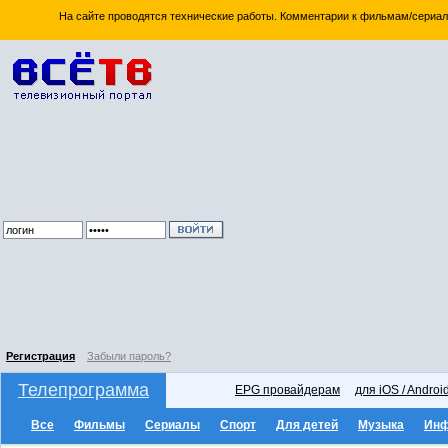
На сайте проводятся технические работы. Комментарии к фильмам/сериал
Регистрация
Забыли пароль?
Телепрограмма
EPG провайдерам
для iOS / Androi
Все
Фильмы
Сериалы
Спорт
Для детей
Музыка
Ин