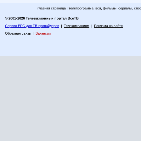
главная страница
| телепрограмма:
вся
,
фильмы
,
сериалы
,
спо
© 2001-2026 Телевизионный портал ВсёТВ
Сервис EPG для ТВ-провайдеров
|
Телекомпаниям
|
Реклама на сайте
Обратная связь
|
Вакансии