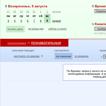
Воскресенье, 9 августа
Время:
27
28
29
30
31
1
2
неделя
пн
вт
ср
чт
пт
сб
вс
9
3
4
5
6
7
8
неделя
Канал
до конца дня
сейчас и скоро
на весь день
составить
познавательные
телепрограмма
описания передач:
сортировать:
пери
настроить по жанрам
по времени
по каналам
с
По Вашему запросу ничего не н
необходимая информация. А во
период де