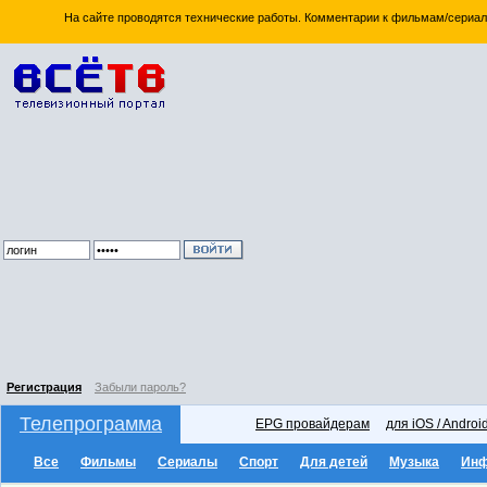
На сайте проводятся технические работы. Комментарии к фильмам/сериал
Регистрация
Забыли пароль?
Телепрограмма
EPG провайдерам
для iOS / Androi
Все
Фильмы
Сериалы
Спорт
Для детей
Музыка
Ин