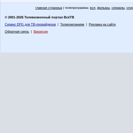
главная страница
| телепрограмма:
вся
,
фильмы
,
сериалы
,
спо
© 2001-2026 Телевизионный портал ВсёТВ
Сервис EPG для ТВ-провайдеров
|
Телекомпаниям
|
Реклама на сайте
Обратная связь
|
Вакансии