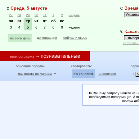
Среда, 5 августа
Время:
27
28
29
30
31
1
2
неделя
пн
вт
ср
чт
пт
сб
вс
5
3
4
6
7
8
9
неделя
Канал
до конца дня
сейчас и скоро
на весь день
составить
познавательные
телепрограмма
описания передач:
сортировать:
пери
настроить по жанрам
по времени
по каналам
с
По Вашему запросу ничего не н
необходимая информация. А во
период де