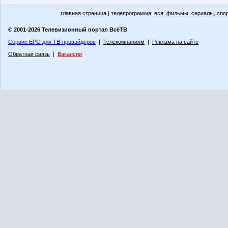
главная страница
| телепрограмма:
вся
,
фильмы
,
сериалы
,
спо
© 2001-2026 Телевизионный портал ВсёТВ
Сервис EPG для ТВ-провайдеров
|
Телекомпаниям
|
Реклама на сайте
Обратная связь
|
Вакансии