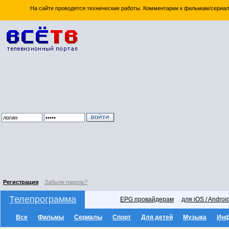
На сайте проводятся технические работы. Комментарии к фильмам/сериал
Регистрация
Забыли пароль?
Телепрограмма
EPG провайдерам
для iOS / Androi
Все
Фильмы
Сериалы
Спорт
Для детей
Музыка
Ин