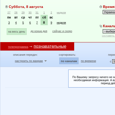
Суббота, 8 августа
Время:
27
28
29
30
31
1
2
неделя
пн
вт
ср
чт
пт
сб
вс
8
3
4
5
6
7
9
неделя
Канал
до конца дня
сейчас и скоро
на весь день
составить
познавательные
телепрограмма
описания передач:
сортировать:
пери
настроить по жанрам
по времени
по каналам
с
По Вашему запросу ничего не н
необходимая информация. А во
период де