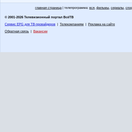
главная страница
| телепрограмма:
вся
,
фильмы
,
сериалы
,
спо
© 2001-2026 Телевизионный портал ВсёТВ
Сервис EPG для ТВ-провайдеров
|
Телекомпаниям
|
Реклама на сайте
Обратная связь
|
Вакансии