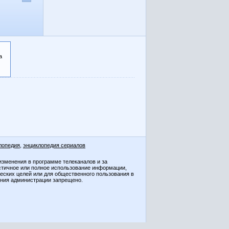
а
лопедия
,
энциклопедия сериалов
изменения в программе телеканалов и за
стичное или полное использование информации,
ческих целей или для общественного пользования в
ения администрации запрещено.