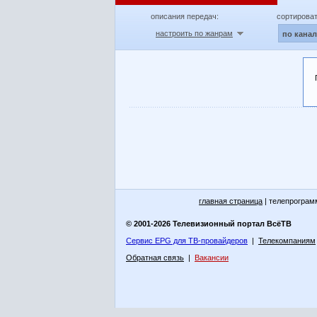
описания передач:
сортироват
настроить по жанрам
по кана
главная страница
| телепрограм
© 2001-2026 Телевизионный портал ВсёТВ
Сервис EPG для ТВ-провайдеров
|
Телекомпаниям
Обратная связь
|
Вакансии