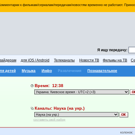
 Комментарии к фильмам/сериалам/передачам/новостям временно не работают. Принос
Я ищу передачу:
вайдерам
для iOS / Android
Телеканалы
Новости ТВ
Фильмы на ТВ
Се
ля детей
Музыка
Инфо
Развлечения
Познавательное
Время: 12:38
Каналы: Наука (на укр.)
составить свой набор
колонок: