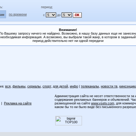
ь:
период:
по времени
лам
с
до
Внимание!
По Вашему запросу ничего не найдено. Возможно, в нашу базу данных еще не занесен
необходимая информация. А возможно, вы выбрали такой жанр, в котором в заданный
период действительно нет ни одной передачи
ма:
вся
,
фильмы
,
сериалы
,
спорт
,
для детей
,
инфо
|
телеканалы
,
новости тв
,
киноэнцик
Администрация сайта не несет ответственности за 
содержание рекламных баннеров и объявлений. Ча
|
Реклама на сайте
размещенной на сайте
www.vsetv.com
, для коммер
каком бы то ни было виде без письменного разреш