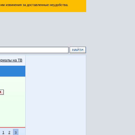
им извинения за доставленные неудобства.
риалы на ТВ
1
2
3