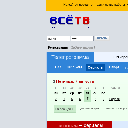
На сайте проводятся технические работы.
Регистрация
Забыли пароль?
Телепрограмма
EPG про
Все
Фильмы
Спорт
Д
Сериалы
Пятница, 7 августа
27
28
29
30
31
1
2
неделя
пн
вт
ср
чт
пт
сб
вс
7
3
4
5
6
8
9
неделя
до конца дня
сейчас и скоро
на весь день
сериалы
телепрограмма