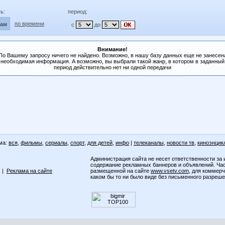
ь:
период:
по времени
лам
с
до
Внимание!
По Вашему запросу ничего не найдено. Возможно, в нашу базу данных еще не занесен
необходимая информация. А возможно, вы выбрали такой жанр, в котором в заданный
период действительно нет ни одной передачи
ма:
вся
,
фильмы
,
сериалы
,
спорт
,
для детей
,
инфо
|
телеканалы
,
новости тв
,
киноэнцик
Администрация сайта не несет ответственности за 
содержание рекламных баннеров и объявлений. Ча
|
Реклама на сайте
размещенной на сайте
www.vsetv.com
, для коммер
каком бы то ни было виде без письменного разреш