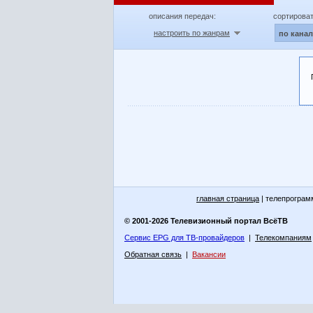
описания передач:
сортироват
настроить по жанрам
по кана
главная страница
| телепрограм
© 2001-2026 Телевизионный портал ВсёТВ
Сервис EPG для ТВ-провайдеров
|
Телекомпаниям
Обратная связь
|
Вакансии