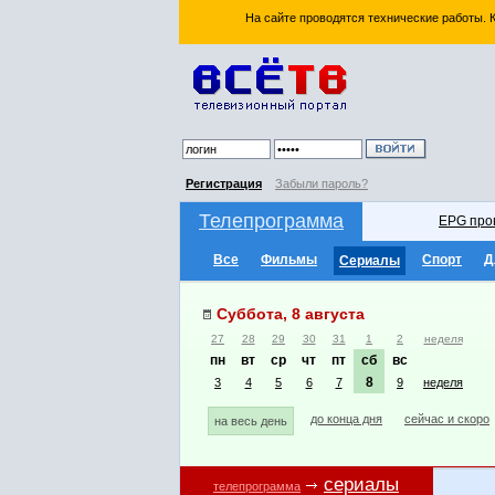
На сайте проводятся технические работы.
Регистрация
Забыли пароль?
Телепрограмма
EPG про
Все
Фильмы
Спорт
Д
Сериалы
Суббота, 8 августа
27
28
29
30
31
1
2
неделя
пн
вт
ср
чт
пт
сб
вс
8
3
4
5
6
7
9
неделя
до конца дня
сейчас и скоро
на весь день
сериалы
телепрограмма