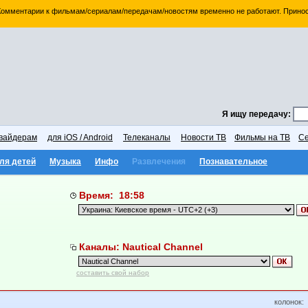
 Комментарии к фильмам/сериалам/передачам/новостям временно не работают. Принос
Я ищу передачу:
вайдерам
для iOS / Android
Телеканалы
Новости ТВ
Фильмы на ТВ
Се
ля детей
Музыка
Инфо
Развлечения
Познавательное
Время: 18:58
Каналы: Nautical Channel
составить свой набор
колонок: