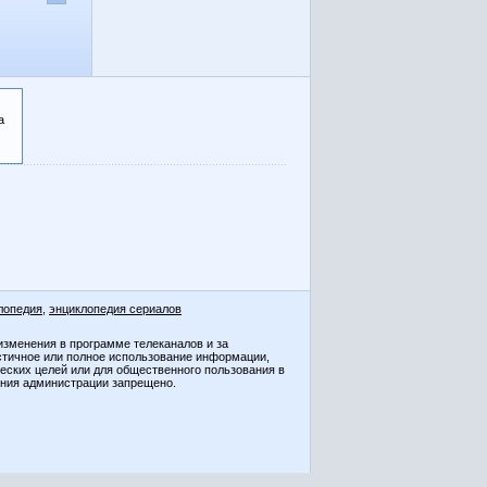
а
лопедия
,
энциклопедия сериалов
изменения в программе телеканалов и за
стичное или полное использование информации,
ческих целей или для общественного пользования в
ения администрации запрещено.