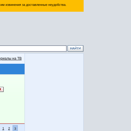
им извинения за доставленные неудобства.
риалы на ТВ
1
2
3