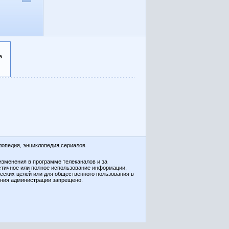
а
лопедия
,
энциклопедия сериалов
изменения в программе телеканалов и за
стичное или полное использование информации,
ческих целей или для общественного пользования в
ения администрации запрещено.