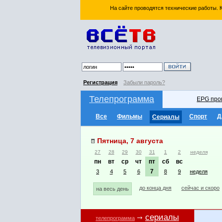
На сайте проводятся технические работы.
Регистрация
Забыли пароль?
Телепрограмма
EPG про
Все
Фильмы
Спорт
Д
Сериалы
Пятница, 7 августа
27
28
29
30
31
1
2
неделя
пн
вт
ср
чт
пт
сб
вс
7
3
4
5
6
8
9
неделя
до конца дня
сейчас и скоро
на весь день
сериалы
телепрограмма