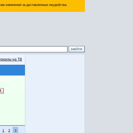
им извинения за доставленные неудобства.
риалы на ТВ
1
2
3