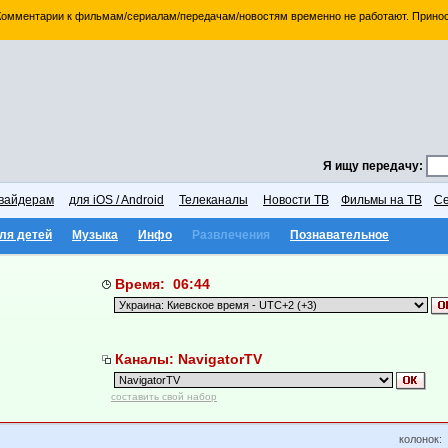
 Комментарии к фильмам/сериалам/передачам/новостям временно не работают. Принос
Я ищу передачу:
вайдерам
для iOS / Android
Телеканалы
Новости ТВ
Фильмы на ТВ
Се
ля детей
Музыка
Инфо
Развлечения
Познавательное
Время: 06:44
Каналы: NavigatorTV
составить свой набор
колонок: