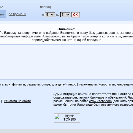
ь:
период:
по времени
лам
с
до
Внимание!
По Вашему запросу ничего не найдено. Возможно, в нашу базу данных еще не занесен
необходимая информация. А возможно, вы выбрали такой жанр, в котором в заданный
период действительно нет ни одной передачи
ма:
вся
,
фильмы
,
сериалы
,
спорт
,
для детей
,
инфо
|
телеканалы
,
новости тв
,
киноэнцик
Администрация сайта не несет ответственности за 
содержание рекламных баннеров и объявлений. Ча
|
Реклама на сайте
размещенной на сайте
www.vsetv.com
, для коммер
каком бы то ни было виде без письменного разреш