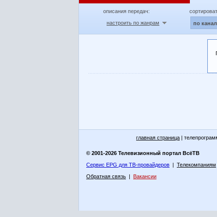
описания передач:
сортироват
настроить по жанрам
по кана
главная страница
| телепрограм
© 2001-2026 Телевизионный портал ВсёТВ
Сервис EPG для ТВ-провайдеров
|
Телекомпаниям
Обратная связь
|
Вакансии