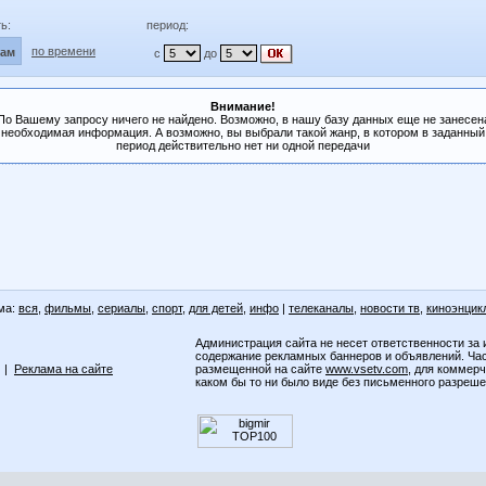
ь:
период:
по времени
лам
с
до
Внимание!
По Вашему запросу ничего не найдено. Возможно, в нашу базу данных еще не занесен
необходимая информация. А возможно, вы выбрали такой жанр, в котором в заданный
период действительно нет ни одной передачи
ма:
вся
,
фильмы
,
сериалы
,
спорт
,
для детей
,
инфо
|
телеканалы
,
новости тв
,
киноэнцик
Администрация сайта не несет ответственности за 
содержание рекламных баннеров и объявлений. Ча
|
Реклама на сайте
размещенной на сайте
www.vsetv.com
, для коммер
каком бы то ни было виде без письменного разреш