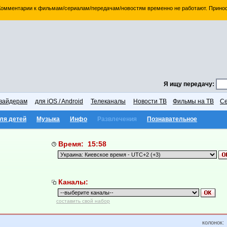
 Комментарии к фильмам/сериалам/передачам/новостям временно не работают. Принос
Я ищу передачу:
вайдерам
для iOS / Android
Телеканалы
Новости ТВ
Фильмы на ТВ
Се
ля детей
Музыка
Инфо
Развлечения
Познавательное
Время: 15:58
Каналы:
составить свой набор
колонок: