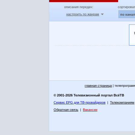
описания передач:
сортироват
настроить по жанрам
по кана
главная страница
| телепрограм
© 2001-2026 Телевизионный портал ВсёТВ
Сервис EPG для ТВ-провайдеров
|
Телекомпаниям
Обратная связь
|
Вакансии