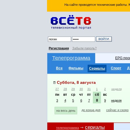
На сайте проводятся технические работы.
Регистрация
Забыли пароль?
Телепрограмма
EPG про
Все
Фильмы
Спорт
Д
Сериалы
Суббота, 8 августа
27
28
29
30
31
1
2
неделя
пн
вт
ср
чт
пт
сб
вс
8
3
4
5
6
7
9
неделя
до конца дня
сейчас и скоро
на весь день
сериалы
телепрограмма