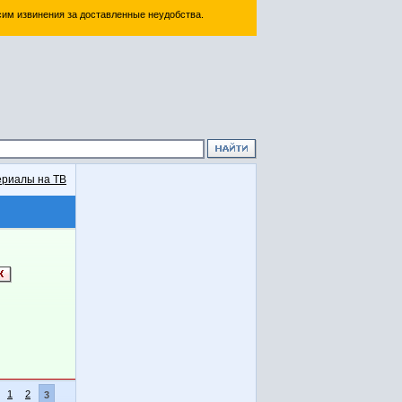
им извинения за доставленные неудобства.
риалы на ТВ
1
2
3