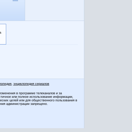
а
лопедия
,
энциклопедия сериалов
изменения в программе телеканалов и за
стичное или полное использование информации,
ческих целей или для общественного пользования в
ения администрации запрещено.