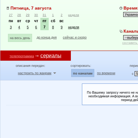
Пятница, 7 августа
Время:
27
28
29
30
31
1
2
неделя
пн
вт
ср
чт
пт
сб
вс
7
3
4
5
6
8
9
неделя
Канал
до конца дня
сейчас и скоро
на весь день
составить
сериалы
телепрограмма
описания передач:
сортировать:
пери
настроить по жанрам
по времени
по каналам
с
По Вашему запросу ничего не н
необходимая информация. А во
период де