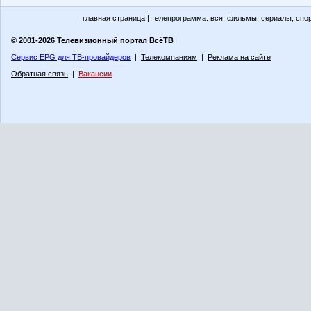
главная страница
| телепрограмма:
вся
,
фильмы
,
сериалы
,
спо
© 2001-2026 Телевизионный портал ВсёТВ
Сервис EPG для ТВ-провайдеров
|
Телекомпаниям
|
Реклама на сайте
Обратная связь
|
Вакансии