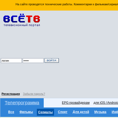
На сайте проводятся технические работы. Комментарии к фильмам/сериал
Регистрация
Забыли пароль?
Телепрограмма
EPG провайдерам
для iOS / Androi
Все
Фильмы
Спорт
Для детей
Музыка
Ин
Сериалы