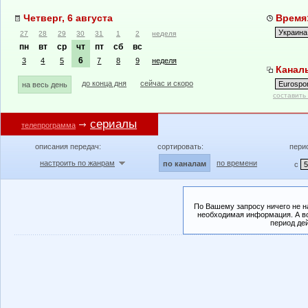
Четверг, 6 августа
Время:
27
28
29
30
31
1
2
неделя
пн
вт
ср
чт
пт
сб
вс
6
3
4
5
7
8
9
неделя
Каналы
до конца дня
сейчас и скоро
на весь день
составить
сериалы
телепрограмма
описания передач:
сортировать:
пери
настроить по жанрам
по времени
по каналам
с
По Вашему запросу ничего не н
необходимая информация. А во
период де