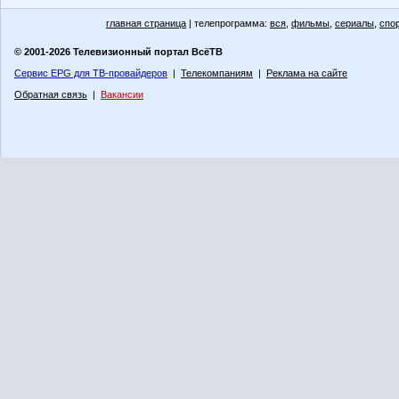
главная страница
| телепрограмма:
вся
,
фильмы
,
сериалы
,
спо
© 2001-2026 Телевизионный портал ВсёТВ
Сервис EPG для ТВ-провайдеров
|
Телекомпаниям
|
Реклама на сайте
Обратная связь
|
Вакансии