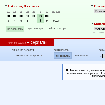
Суббота, 8 августа
Время:
27
28
29
30
31
1
2
неделя
пн
вт
ср
чт
пт
сб
вс
8
3
4
5
6
7
9
неделя
Канал
до конца дня
сейчас и скоро
на весь день
составить
сериалы
телепрограмма
описания передач:
сортировать:
пери
настроить по жанрам
по времени
по каналам
с
По Вашему запросу ничего не н
необходимая информация. А во
период де