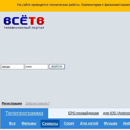
На сайте проводятся технические работы. Комментарии к фильмам/сериал
Регистрация
Забыли пароль?
Телепрограмма
EPG провайдерам
для iOS / Androi
Все
Фильмы
Спорт
Для детей
Музыка
Ин
Сериалы