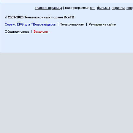
главная страница
| телепрограмма:
вся
,
фильмы
,
сериалы
,
спо
© 2001-2026 Телевизионный портал ВсёТВ
Сервис EPG для ТВ-провайдеров
|
Телекомпаниям
|
Реклама на сайте
Обратная связь
|
Вакансии